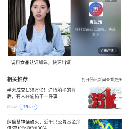
了解详情
调料食品认证加急，快速出证
相关推荐
打开腾讯新闻查看更多
半天成交1.36万亿！沪指躺平的背
后，有人在偷偷干一件事
洞见商
打开APP
翻倍基神话破灭，近千只公募基金净
值“高位坠落”超30%