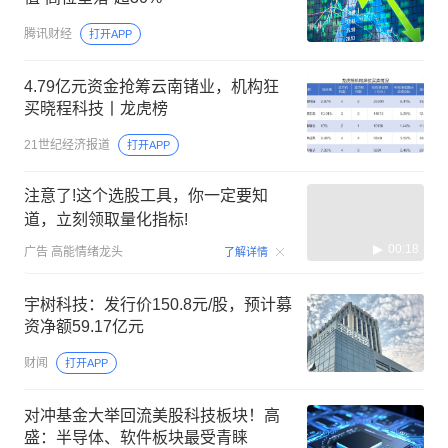
腾讯财经
打开APP
4.79亿元资金抢筹云南锗业，机构狂
买晓程科技丨龙虎榜
21世纪经济报道
打开APP
注意了!这个选股工具，你一定要知
道，立刻领取量化指标!
00:18
广告
高能情绪龙头
了解详情
宇树科技：发行价150.8元/股，预计募
资净额59.17亿元
财闻
打开APP
对冲基金大举回流美股科技板块！高
盛：半导体、软件板块最受青睐