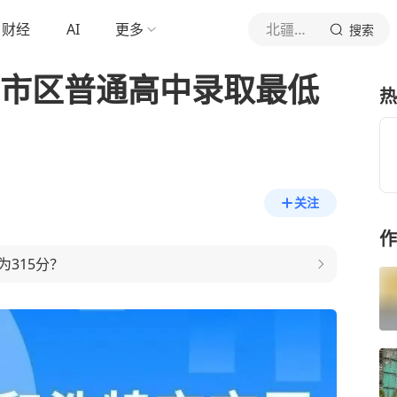
财经
AI
更多
北疆新闻
搜索
市市区普通高中录取最低
热
关注
作
315分？