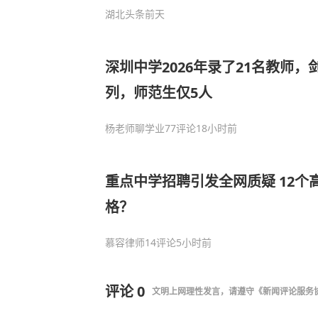
湖北头条
前天
深圳中学2026年录了21名教师
列，师范生仅5人
杨老师聊学业
77评论
18小时前
重点中学招聘引发全网质疑 12个
格？
慕容律师
14评论
5小时前
评论
0
文明上网理性发言，请遵守
《新闻评论服务