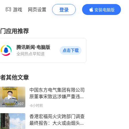
游戏
网页设置
登录
安装电脑版
内容更精彩
门应用推荐
腾讯新闻·电脑版
点击下载
全网热点早知道
者其他文章
中国东方电气集团有限公司
原董事宋致远涉嫌严重违纪
违法被查，曾任中国储备粮
00:07
-6小时前
管理总公司副总经理
香港宏福苑火灾跨部门调查
最终报告：大火或由烟头引