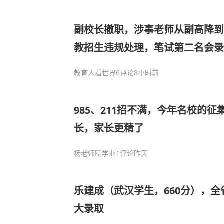
副校长撤职，涉事老师从副高降到
教招生违规处理，笔试第二名会录
教育人看世界
6评论
8小时前
985、211招不满，今年名校的
长，家长更精了
杨老师聊学业
1评论
昨天
乐建成（武汉学生，660分），
大录取