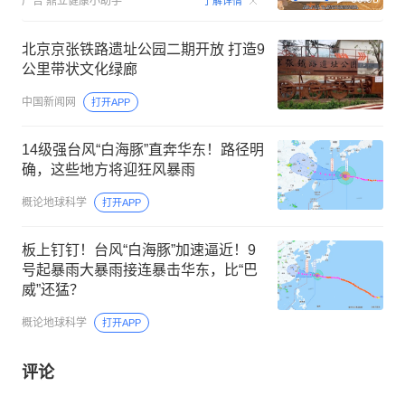
广告
鼎立健康小助手
了解详情
北京京张铁路遗址公园二期开放 打造9
公里带状文化绿廊
中国新闻网
打开APP
14级强台风“白海豚”直奔华东！路径明
确，这些地方将迎狂风暴雨
概论地球科学
打开APP
板上钉钉！台风“白海豚”加速逼近！9
号起暴雨大暴雨接连暴击华东，比“巴
威”还猛？
概论地球科学
打开APP
评论