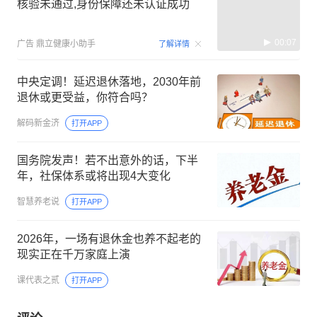
核验未通过,身份保障还未认证成功
00:07
广告
鼎立健康小助手
了解详情
中央定调！延迟退休落地，2030年前
退休或更受益，你符合吗？
解码新金济
打开APP
国务院发声！若不出意外的话，下半
年，社保体系或将出现4大变化
智慧养老说
打开APP
2026年，一场有退休金也养不起老的
现实正在千万家庭上演
课代表之贰
打开APP