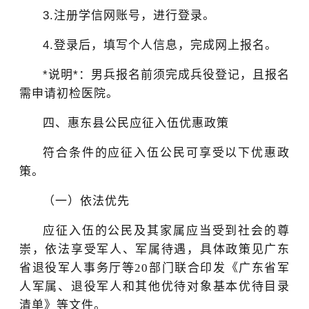
3.
注册学信网账号，进行登录。
4.
登录后，填写个人信息，完成网上报名。
*
说明
*
：男兵报名前须完成兵役登记
，且报名
需申请初检医院
。
四、惠东县
公民
应征入伍优惠政策
符合条件的
应征入伍
公民
可享受以下优惠政
策。
（一）
依法优先
应征入伍的公民及其家属应当受到社会的尊
崇，依法享受军人、军属待遇，具体政策见广东
省退役军人事务厅等
20
部门联合印发《广东省军
人军属、退役军人和其他优待对象基本优待目录
清单》等文件。