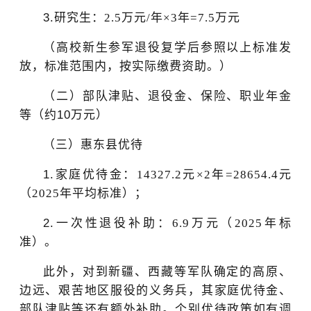
3.
研究生：
2.5
万元
/
年
×3
年
=7.5
万元
（
高校新生参军退役复学后参照以上标准发
放，
标准范围内，按实际缴费资助
。
）
（二）部队津贴、退役金、保险、职业年金
等（约
10
万元）
（三）惠东县优待
1.
家庭优待金：
14327.2
元
×2
年
=28654.4
元
（
2025
年平均标准）；
2.
一次性退役补助：
6.9
万元（
2025
年标
准）。
此外，对到新疆、西藏等军队确定的高原、
边远、艰苦地区服役的义务兵，其家庭优待金、
部队津贴等还有额外补助。个别优待政策如有调