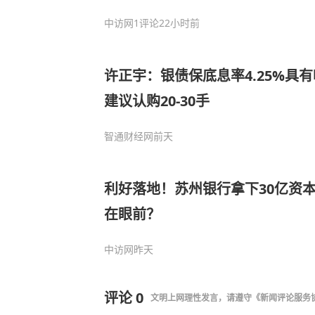
中访网
1评论
22小时前
许正宇：银债保底息率4.25%具
建议认购20-30手
智通财经网
前天
利好落地！苏州银行拿下30亿资
在眼前？
中访网
昨天
评论
0
文明上网理性发言，请遵守
《新闻评论服务