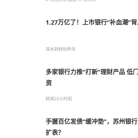
1.27万亿了！上市银行“补血潮”
深水财经社
昨天
多家银行力推“打新”理财产品 低
资
财闻
22小时前
手握百亿发债“缓冲垫”，苏州银
扩表？