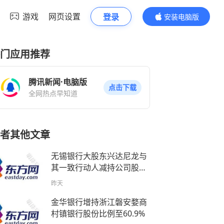
游戏
网页设置
登录
安装电脑版
内容更精彩
门应用推荐
腾讯新闻·电脑版
点击下载
全网热点早知道
者其他文章
无锡银行大股东兴达尼龙与
其一致行动人减持公司股份
不超过0.43亿股
昨天
金华银行增持浙江磐安婺商
村镇银行股份比例至60.9%