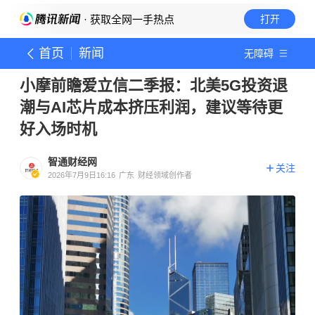
· 获取全网一手热点
打开
首页
新闻
无障碍
小摩前瞻爱立信二季报：北美5G投资退
潮与AI芯片成本挤压利润，建议等待更
好入场时机
智通财经网
关注
2026年7月9日16:16
广东
财经领域创作者