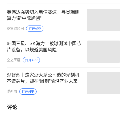
英伟达强势切入电信赛道，寻觅端侧
算力“新中际旭创”
览富财经网
打开APP
韩国三星、SK海力士被曝测试中国芯
片设备，以规避美国风险
空之王座
打开APP
观智潮｜这家浙大系公司造的光刻机
不造芯片，却在“雕刻”前沿产业未来
潮新闻
打开APP
评论