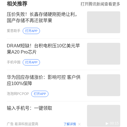
相关推荐
打开腾讯新闻查看更多
压价失败！长鑫存储硬刚拒绝让利，
国产存储不再迁就苹果
爱思助手
打开APP
DRAM短缺！台积电积压10亿美元苹
果A20 Pro芯片
手机中国
打开APP
华为回应存储涨价：影响可控 客户供
应100%保障
泡泡网PCPOP
打开APP
输入手机号：一键领取
00:15
广告
易泽科技运营商
了解详情