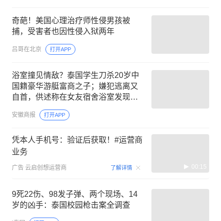
奇葩！美国心理治疗师性侵男孩被
捕，受害者也因性侵入狱两年
吕哥在北京
打开APP
浴室撞见情敌？泰国学生刀杀20岁中
国籍豪华游艇富商之子；嫌犯逃离又
自首，供述称在女友宿舍浴室发现曹
某；警方称事件源于感情纠纷
安徽商报
打开APP
凭本人手机号：验证后获取！#运营商
业务
00:15
广告
云启创想运营商
了解详情
9死22伤、98发子弹、两个现场、14
岁的凶手：泰国校园枪击案全调查