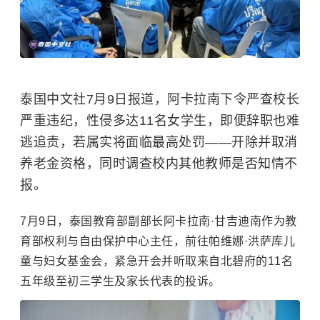
泰国中文社7月9日报道，阿卡拉南下令严查校长
严重违纪，性侵多达11名女学生，即便辞职也难
逃追责，若属实将面临最高处罚——开除并取消
养老金资格，同时调查校内其他教师是否知情不
报。
7月9日，泰国教育部副部长阿卡拉南·甘吉迪南作为教
育部权利与自由保护中心主任，前往帕维娜·洪萨库儿
童与妇女基金会，紧急开会并听取来自北碧府的11名
五年级至初三学生及家长代表的投诉。