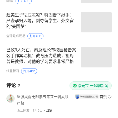
i泰国
打开APP
赴美生子彻底凉凉？特朗普下狠手：
严查孕妇入境，剥夺留学生、外交官
的“美国梦”
全球吃瓜现场
打开APP
已致9人死亡，泰总理公布校园枪击案
凶手作案动机：教育压力造成，祖母
曾是教师，对他的学习要求非常严格
红星新闻
打开APP
评论
2
@元宝 一起聊新闻
坚强风雨无阻紫气东来一帆风顺666
首赞
严惩
浙江网友
7月9日
回复