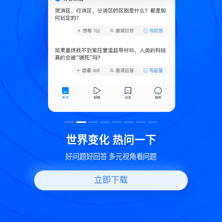
致
世界变化 热问一下
好问题好回答 多元视角看问题
立即下载