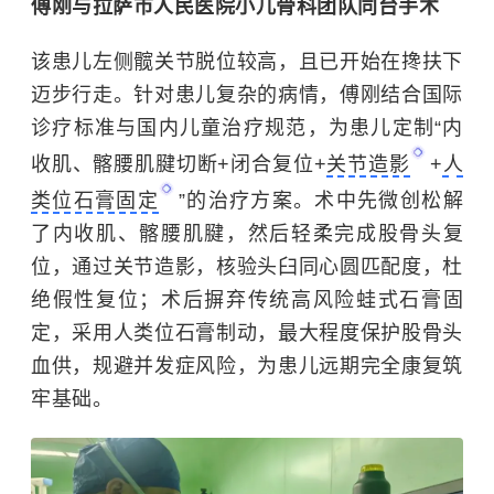
傅刚与拉萨市人民医院小儿骨科团队同台手术
该患儿左侧髋关节脱位较高，且已开始在搀扶下
迈步行走。针对患儿复杂的病情，傅刚结合国际
诊疗标准与国内儿童治疗规范，为患儿定制“内
收肌、髂腰肌腱切断+闭合复位+
关节造影
+
人
类位石膏固定
”的治疗方案。术中先微创松解
了内收肌、髂腰肌腱，然后轻柔完成股骨头复
位，通过关节造影，核验头臼同心圆匹配度，杜
绝假性复位；术后摒弃传统高风险蛙式石膏固
定，采用人类位石膏制动，最大程度保护股骨头
血供，规避并发症风险，为患儿远期完全康复筑
牢基础。