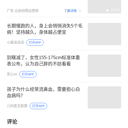
00:15
广告
云启创想运营商
了解详情
长期慢跑的人，身上会悄悄消失5个毛
病！坚持越久，身体越占便宜
小晨说说说
打开APP
别瞎减了，女性155‑175cm标准体重
表公布，认为自己胖的不妨看看
安心AI
打开APP
孩子为什么经常流鼻血，需要担心白
血病吗？
儿科医生欧茜
打开APP
评论