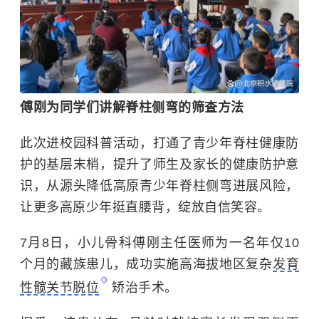
傅刚为同学们讲解脊柱侧弯的筛查方法
此次进校园科普活动，打通了青少年脊柱健康防
护的基层末梢，提升了师生及家长的健康防护意
识，从源头降低高原青少年脊柱侧弯进展风险，
让更多高原少年挺直腰背，绽放自信笑容。
7月8日，小儿骨科
傅刚
主任医师为一名年仅10
个月的藏族患儿，成功实施高海拔地区复杂
发育
性髋关节脱位
矫治手术。