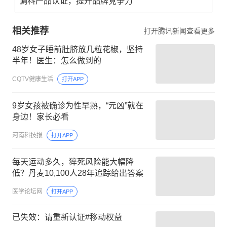
调料产品认证，提升品牌竞争力
相关推荐
打开腾讯新闻查看更多
48岁女子睡前肚脐放几粒花椒，坚持
半年！医生：怎么做到的
CQTV健康生活
打开APP
9岁女孩被确诊为性早熟，“元凶”就在
身边！家长必看
河南科技报
打开APP
每天运动多久，猝死风险能大幅降
低？丹麦10,100人28年追踪给出答案
医学论坛网
打开APP
已失效：请重新认证#移动权益