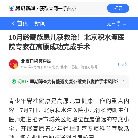
· 获取全网一手热点
打开
首页
新闻
无障碍
10月龄藏族患儿获救治！北京积水潭医
院专家在高原成功完成手术
北京日报客户端
关注
2026年7月9日16:14
北京
北京日报客户端官方账号
问AI
·
早期筛查为何能避免复杂髋关节脱位手术风险？
青少年脊柱健康是高原儿童健康工作的重点内
容。7月7日，北京积水潭医院小儿骨科
傅刚
主任
医师走进拉萨市城关区地理位置最偏远的夺底小
学，开展高原青少年脊柱侧弯专项科普宣教活