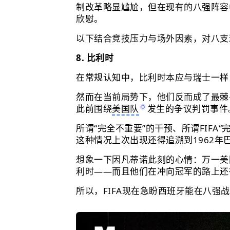
制改革略显尴尬，但在现有的八强阵容
欣慰。
以下结合竞技压力与场外因素，对八支
8. 比利时
在常规认知中，比利时本应与瑞士一样
然而在当前局势下，他们反而成了最棘
此前围绕
美国队
发生的争议判罚事件
所谓“完全不重要”的干预、所谓FIFA
这种情况上次出现还得追溯到1962年
想象一下因凡蒂诺此刻的心情：万一美
利时——而且他们在冲向冠军的路上还
所以，FIFA现在急盼西班牙能在八强