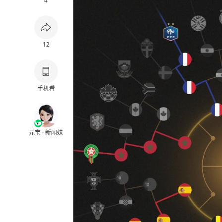
4
12
手机看
元宝 · 新闻妹