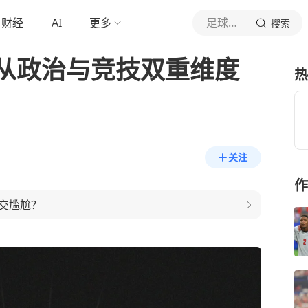
财经
AI
更多
足球推文
搜索
从政治与竞技双重维度
热
关注
作
交尴尬？