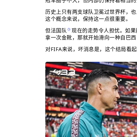
冠军圈子不大，但内部仍保持着相当的
历史上只有两支球队卫冕过世界杯，也
这个概念来说，保持这一点很重要。
但
法国队
现在的走势令人担忧。如果能
拿一次金靴，那就开始滑向一种自巴西1
对FIFA来说，坏消息是，这个结局看