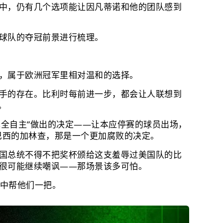
中，仍有几个选项能让因凡蒂诺和他的团队感到
球队的夺冠前景进行梳理。
，属于欧洲冠军里相对温和的选择。
手的存在。
比利时
每前进一步，都会让人联想到
。
“完全自主”做出的决定——让本应停赛的球员出场，
巴西的
加林查
，那是一个更加腐败的决定。
国总统不得不把奖杯颁给这支羞辱过美国队的比
很可能继续嘲讽——那场景该多可怕。
战中帮他们一把。