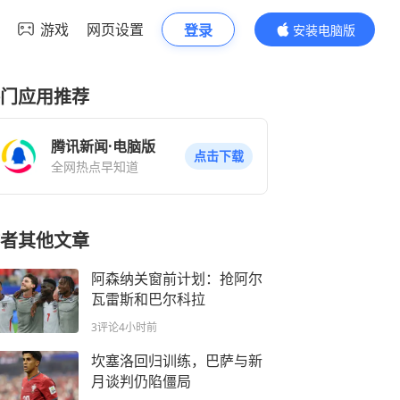
游戏
网页设置
登录
安装电脑版
内容更精彩
门应用推荐
腾讯新闻·电脑版
点击下载
全网热点早知道
者其他文章
阿森纳关窗前计划：抢阿尔
瓦雷斯和巴尔科拉
3评论
4小时前
坎塞洛回归训练，巴萨与新
月谈判仍陷僵局