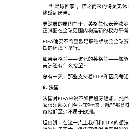
一旦“足球回家”，随之而来的将是无
迷感到厌倦。
更深层的原因在于，英格兰代表着欧足
正试图在全球范围内构建新的权力平衡
FIFA确实不希望欧足联继续统治全
挥的环境下举行。
如果英格兰——该死的英格兰——都能
美洲还有什么指望？
总有一天，那些支持着FIFA和因凡蒂
6. 法国
法国对FIFA来说不如西班牙理想，纯粹
家俱乐部关门营业”的标签，除非那意
竟他们至少不属于欧洲。
坦白讲，在这一点上我们和FIFA的