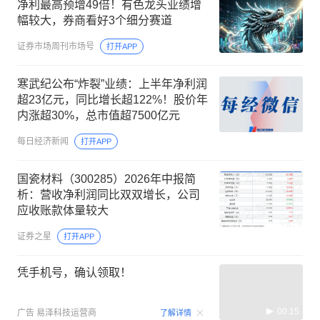
净利最高预增49倍！有色龙头业绩增
幅较大，券商看好3个细分赛道
证券市场周刊市场号
打开APP
寒武纪公布“炸裂”业绩：上半年净利润
超23亿元，同比增长超122%！股价年
内涨超30%，总市值超7500亿元
每日经济新闻
打开APP
国瓷材料（300285）2026年中报简
析：营收净利润同比双双增长，公司
应收账款体量较大
证券之星
打开APP
凭手机号，确认领取！
00:15
广告
易泽科技运营商
了解详情