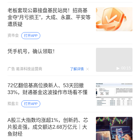
老板套现公募接盘基民站岗！招商基
金夺“月亏损王”，大成、永赢、平安等
遭质疑
资市会
打开APP
凭手机号，确认领取！
00:15
广告
易泽科技运营商
了解详情
72亿翻倍基高位换新人、53天回撤
33%，财通基金这波操作市场看不懂
拾盐士
打开APP
A股三大指数均涨超1%，创新药、芯
片股走强，成交额达2.68万亿元｜大
鱼财经