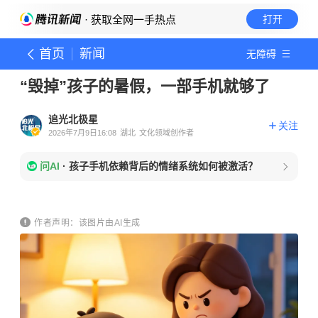
· 获取全网一手热点
打开
首页
新闻
无障碍
“毁掉”孩子的暑假，一部手机就够了
追光北极星
关注
2026年7月9日16:08
湖北
文化领域创作者
问AI
·
孩子手机依赖背后的情绪系统如何被激活？
作者声明：该图片由AI生成