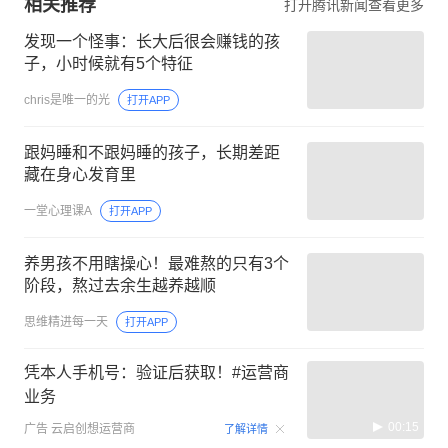
相关推荐
打开腾讯新闻查看更多
发现一个怪事：长大后很会赚钱的孩
子，小时候就有5个特征
chris是唯一的光
打开APP
跟妈睡和不跟妈睡的孩子，长期差距
藏在身心发育里
一堂心理课A
打开APP
养男孩不用瞎操心！最难熬的只有3个
阶段，熬过去余生越养越顺
思维精进每一天
打开APP
凭本人手机号：验证后获取！#运营商
业务
00:15
广告
云启创想运营商
了解详情