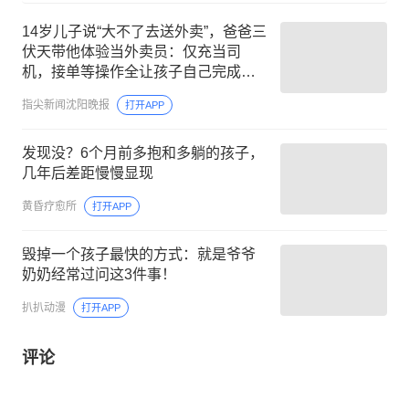
14岁儿子说“大不了去送外卖”，爸爸三
伏天带他体验当外卖员：仅充当司
机，接单等操作全让孩子自己完成；
20天后父子关系破冰
指尖新闻沈阳晚报
打开APP
发现没？6个月前多抱和多躺的孩子，
几年后差距慢慢显现
黄昏疗愈所
打开APP
毁掉一个孩子最快的方式：就是爷爷
奶奶经常过问这3件事！
扒扒动漫
打开APP
评论