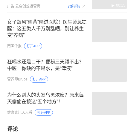
00:15
广告
云启创想运营商
了解详情
女子跟风“晒背”晒进医院！医生紧急提
醒：这五类人千万别乱晒，别让养生
变“养病”
南国今报
打开APP
狂喝水还是口干？便秘三天蹲不出？
中医：你缺的不是水，是“津液”
营养师Bruce
打开APP
为什么别人的头发乌黑浓密？原来每
天偷偷在按这“五个地方”！
健康资讯天天看
打开APP
评论