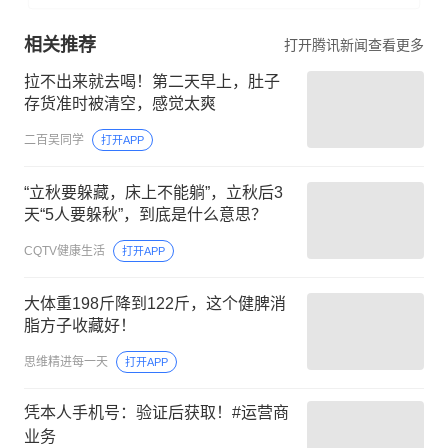
相关推荐
打开腾讯新闻查看更多
拉不出来就去喝！第二天早上，肚子
存货准时被清空，感觉太爽
二百吴同学
打开APP
“立秋要躲藏，床上不能躺”，立秋后3
天“5人要躲秋”，到底是什么意思？
CQTV健康生活
打开APP
大体重198斤降到122斤，这个健脾消
脂方子收藏好！
思维精进每一天
打开APP
凭本人手机号：验证后获取！#运营商
业务