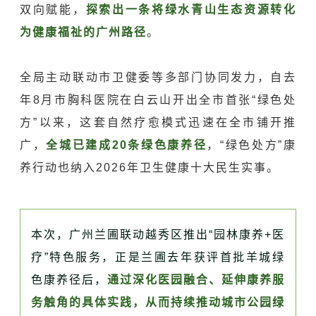
双向赋能，
探索出一条将绿水青山生态资源转化
为健康福祉的广州路径
。
全局主动联动市卫健委等多部门协同发力，自去
年8月市胸科医院在
白云山
开出全市首张“绿色处
方”以来，这套自然疗愈模式迅速在全市铺开推
广，
全城已建成20条绿色康养径
，“绿色处方”康
养行动也纳入2026年卫生健康十大民生实事。
本次，广州兰圃联动越秀区推出“园林康养+医
疗”特色服务，正是兰圃去年获评首批羊城绿
色康养径后，
通过深化医园融合、延伸康养服
务触角的具体实践，从而持续推动城市公园绿