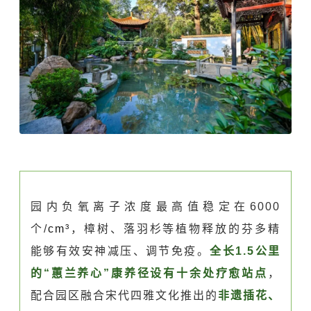
园内负氧离子浓度最高值稳定在6000
个/
cm³
，樟树、落羽杉等植物释放的芬多精
能够有效安神减压、调节免疫。
全长1.5公里
的“蕙兰养心”康养径设有十余处疗愈站点
，
配合园区融合宋代四雅文化推出的
非遗插花、