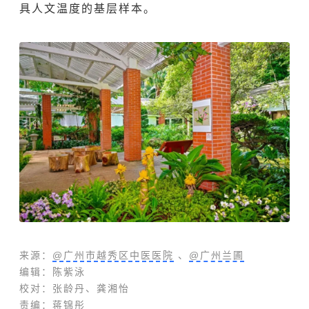
具人文温度的基层样本。
来
源：
@广州市越秀区中医医院
、
@广州兰圃
编辑：陈紫泳
校对：张龄丹、龚湘怡
责编：
蒋锦彤