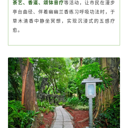
茶艺、香道、颂钵音疗
等活动，让市民在漫步
亭台曲径、伴着幽幽兰香练习呼吸功法时，于
草木清香中静坐冥想，实现沉浸式的五感疗
愈。