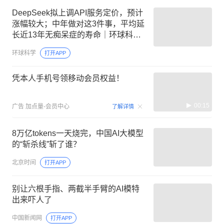
DeepSeek拟上调API服务定价，预计
涨幅较大；中年做对这3件事，平均延
长近13年无痴呆症的寿命｜环球科学
要闻
环球科学
打开APP
凭本人手机号领移动会员权益！
00:15
广告
加点量-会员中心
了解详情
8万亿tokens一天烧完，中国AI大模型
的“斩杀线”斩了谁？
北京时间
打开APP
别让六根手指、两截半手臂的AI模特
出来吓人了
中国新闻网
打开APP