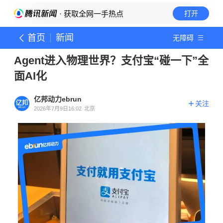
· 获取全网一手热点
打开
首页
新闻
无障碍
Agent进入物理世界？支付宝“碰一下”全
面AI化
亿邦动力ebrun
关注
2026年7月9日16:02
北京