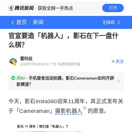
· 获取全网一手热点
打开
首页
新闻
无障碍
官宣要造「机器人」，影石在下一盘什
么棋？
雷科技
关注
2026年7月9日16:04
广东
科技领域创作者
问AI
·
手机蚕食运动拍摄，影石Cameraman如何开辟
新赛道？
今天，影石Insta360迎来11周年，其正式发布关
于「Cameraman」
摄影机器人
的愿景。