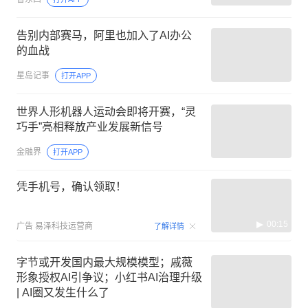
告别内部赛马，阿里也加入了AI办公
的血战
星岛记事
打开APP
世界人形机器人运动会即将开赛，“灵
巧手”亮相释放产业发展新信号
金融界
打开APP
凭手机号，确认领取！
00:15
广告
易泽科技运营商
了解详情
字节或开发国内最大规模模型；戚薇
形象授权AI引争议；小红书AI治理升级
| AI圈又发生什么了