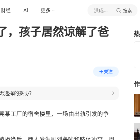
财经
AI
更多
洪成名就
搜索
了，孩子居然谅解了爸
热
关注
作
无选择的妥协？
东莞某工厂的宿舍楼里，一场由出轨引发的争
被拒绝后，两人发生剧烈争吵和肢体冲突。周