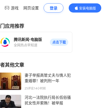
游戏
网页设置
登录
安装电脑版
内容更精彩
门应用推荐
腾讯新闻·电脑版
点击下载
全网热点早知道
者其他文章
妻子举报高管丈夫与情人犯
重婚罪！被判刑一年
25评论
14小时前
河北一法院执行局长低俗骚
扰女性并索贿！被举报