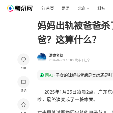
首页
要闻
北京
科技
妈妈出轨被爸爸杀
爸？这算什么？
洪成名就
2026-07-09 16:00
发布于
辽宁
430
问AI
·
子女的谅解书背后是宽恕还是别
评论
2025年1月25日凌晨2点，广东
吵，最终演变成了一桩命案。
丈夫周某试图挽回出轨的妻子苏某，