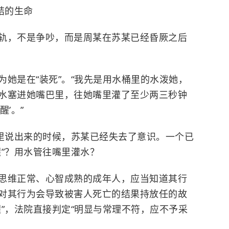
结的生命
轨，不是争吵，而是周某在苏某已经昏厥之后
她是在“装死”。“我先是用水桶里的水泼她，
水塞进她嘴巴里，往她嘴里灌了至少两三秒钟
’。”
嘴里说出来的时候，苏某已经失去了意识。一个已
”？用水管往嘴里灌水？
思维正常、心智成熟的成年人，应当知道其行
对其行为会导致被害人死亡的结果持放任的故
”，法院直接判定“明显与常理不符，应不予采