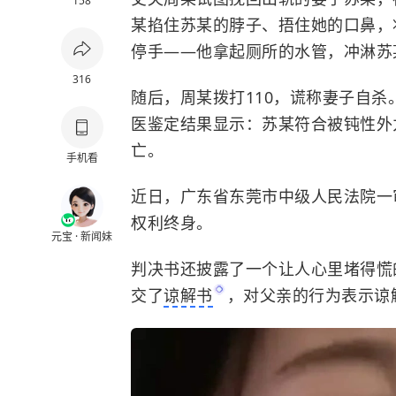
158
某掐住苏某的脖子、捂住她的口鼻，
停手——他拿起厕所的水管，冲淋苏
316
随后，周某拨打110，谎称妻子自
医鉴定结果显示：苏某符合被钝性外
亡。
手机看
近日，广东省东莞市中级人民法院一
权利终身。
元宝 · 新闻妹
判决书还披露了一个让人心里堵得慌
交了
谅解书
，对父亲的行为表示谅