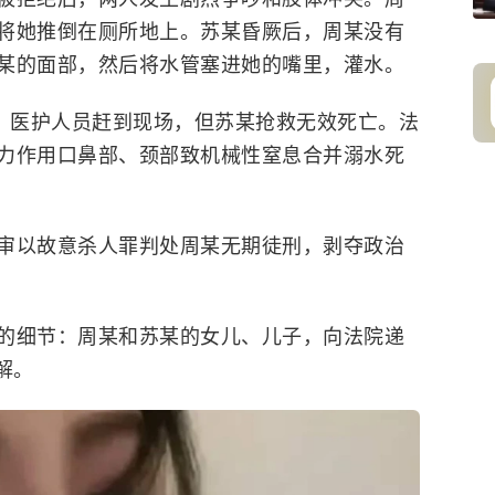
将她推倒在厕所地上。苏某昏厥后，周某没有
某的面部，然后将水管塞进她的嘴里，灌水。
杀。医护人员赶到现场，但苏某抢救无效死亡。法
力作用口鼻部、颈部致机械性窒息合并溺水死
审以故意杀人罪判处周某无期徒刑，剥夺政治
的细节：周某和苏某的女儿、儿子，向法院递
解。