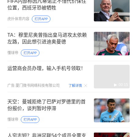
FIFA内部称因凡蒂诺正不惜代价保住
位置，西班牙恐被牺牲
虎扑体育内容
打开APP
TA：穆里尼奥曾指出皇马进攻太依赖
左路，因此想引进迪奥曼德
懂球帝
打开APP
运营商会员办理，输入手机号领取！
00:15
广告
厦门微书网络科技有限公司
了解详情
天空：曼城拒绝了巴萨对罗德里的首
份报价，谈判暂时停滞
懂球帝
打开APP
人穷志短？非洲足联54个成员全票支