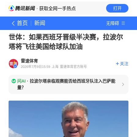
· 获取全网一手热点
打开
首页
新闻
无障碍
世体：如果西班牙晋级半决赛，拉波尔
塔将飞往美国给球队加油
雷速体育
关注
2026年7月9日15:59
上海
雷速体育官方账号
问AI
·
拉波尔塔亲临观赛能否给西班牙队注入巴萨能
量？