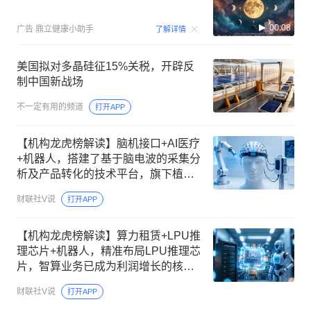
00:08
广告
鼎立健康小助手
了解详情
美国拟对多晶硅征15%关税，开辟反
制中国新战场
不一定有用的频道
打开APP
【机构龙虎榜解读】脑机接口+AI医疗
+机器人，搭建了基于脑电波的采集分
析及产品转化的技术平台，旗下植入
式闭环神经刺激器系统，系脑机接口
财联社V说
打开APP
技术应用之一，机构大额净买入这家
公司
【机构龙虎榜解读】算力租赁+LPU推
理芯片+机器人，精准布局LPU推理芯
片，智算业务已成为利润增长的核心
来源，成为智元首批“A链”供应商，在
财联社V说
打开APP
机器人“大小脑”控制器领域已有客户订