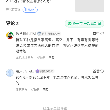
2.12万，退休金有多少钱？
养老百事通
打开APP
评论
2
@元宝 一起聊新闻
边角料小百科
首赞
特殊工种是指从事高温、高空、井下、有毒有害等特
殊风险或体力消耗大的岗位，国家允许这类人员提前
退休🙋
本机地址网友
7月9日
回复
用户ul5_gkc
首赞
90年6月到95怎么有6年半过渡性养老金，算术怎么算
的
江苏网友
7月9日
回复
已显示全部评论