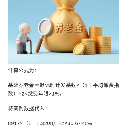
计算公式为：
基础养老金＝退休时计发基数×（1＋平均缴费指
数）÷2×缴费年限×1%。
将案例数据代入：
8917×（1＋1.3208）÷2×35.67×1%