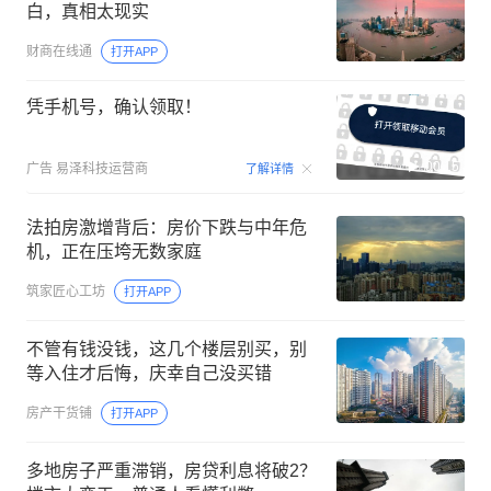
白，真相太现实
财商在线通
打开APP
凭手机号，确认领取！
00:15
广告
易泽科技运营商
了解详情
法拍房激增背后：房价下跌与中年危
机，正在压垮无数家庭
筑家匠心工坊
打开APP
不管有钱没钱，这几个楼层别买，别
等入住才后悔，庆幸自己没买错
房产干货铺
打开APP
多地房子严重滞销，房贷利息将破2？