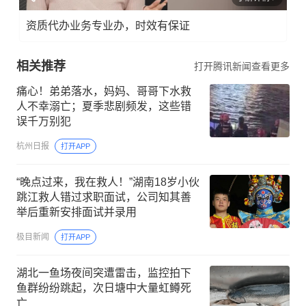
资质代办业务专业办，时效有保证
相关推荐
打开腾讯新闻查看更多
痛心！弟弟落水，妈妈、哥哥下水救
人不幸溺亡；夏季悲剧频发，这些错
误千万别犯
杭州日报
打开APP
“晚点过来，我在救人！”湖南18岁小伙
跳江救人错过求职面试，公司知其善
举后重新安排面试并录用
极目新闻
打开APP
湖北一鱼场夜间突遭雷击，监控拍下
鱼群纷纷跳起，次日塘中大量虹鳟死
亡