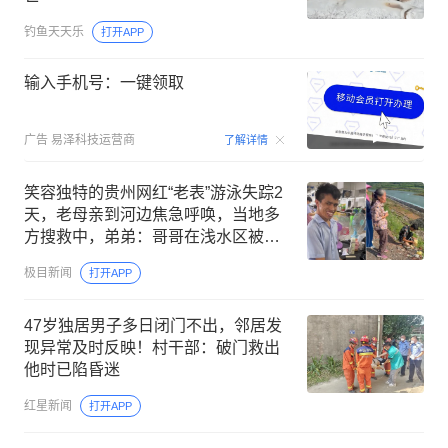
钓鱼天天乐
打开APP
输入手机号：一键领取
00:15
广告
易泽科技运营商
了解详情
笑容独特的贵州网红“老表”游泳失踪2
天，老母亲到河边焦急呼唤，当地多
方搜救中，弟弟：哥哥在浅水区被急
流冲进深水区
极目新闻
打开APP
47岁独居男子多日闭门不出，邻居发
现异常及时反映！村干部：破门救出
他时已陷昏迷
红星新闻
打开APP