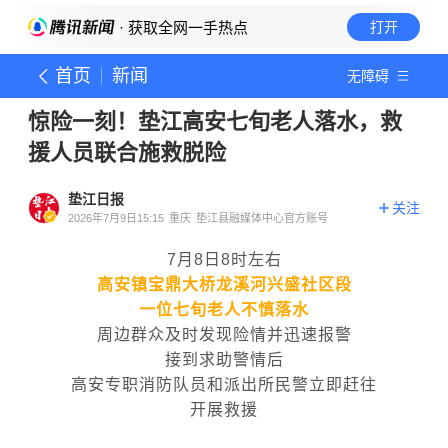
· 获取全网一手热点
打开
首页
新闻
无障碍
惊险一刻！垫江高安七旬老人落水，救
援人员联合施救脱险
垫江日报
关注
2026年7月9日15:15
重庆
垫江县融媒体中心官方账号
7月8日8时左右
高安镇宝鼎大桥龙溪河兴盛社区段
一位七旬老人不慎落水
周边群众及时发现险情并迅速报警
接到求助警情后
高安专职消防队员和派出所民警立即赶往
开展救援