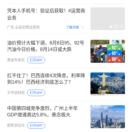
凭本人手机号：验证后获取！#运营商
业务
00:15
广告
云启创想运营商
了解详情
油价预计大幅下调，8月8日95、92号
汽油今日价格，8月14日或大跌
黄金布局论
打开APP
扛不住了！巴西连续4次降息，利率降
到14%！巴西经济到底怎么了？
王爷说财经
打开APP
中国第四城竞争激烈，广州上半年
GDP增速高达5.8%，悬念极大
趋势洞见社
打开APP