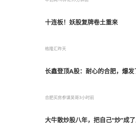
十连板！妖股复牌卷土重来
格隆汇
昨天
长鑫登顶A股：耐心的合肥，爆发
合肥买房参谋吴哥
3小时前
大牛散炒股八年，把自己“炒”成