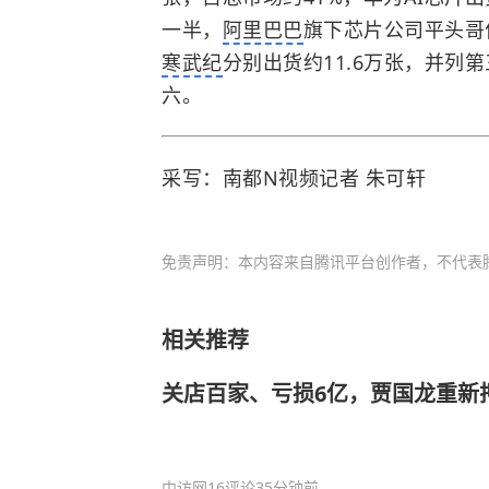
一半，
阿里巴巴
旗下芯片公司平头哥位
寒武纪
分别出货约11.6万张，并列
六。
采写：南都N视频记者 朱可轩
免责声明：本内容来自腾讯平台创作者，不代表
相关推荐
关店百家、亏损6亿，贾国龙重新押
中访网
16评论
35分钟前