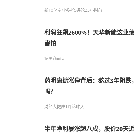
新10亿商业参考
5评论
23小时前
利润狂飙2600%！天华新能这业
害怕
洞见商
前天
药明康德涨停背后：熬过3年阴跌
吗？
财经大健康
1评论
昨天
半年净利暴涨超八成，股价20天