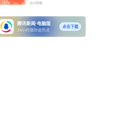
-6小时前
腾讯新闻·电脑版
点击下载
24小时陪你追热点