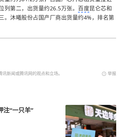
列第二，出货量约26.5万张。
百度
昆仑芯和
第三。沐曦股份占国产厂商出货量约4%，排名第
腾讯新闻或腾讯网的观点和立场。
举报
注“一只羊”