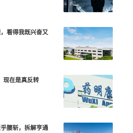
绩，看得我既兴奋又
，现在是真反转
近乎腰斩，拆解亨通