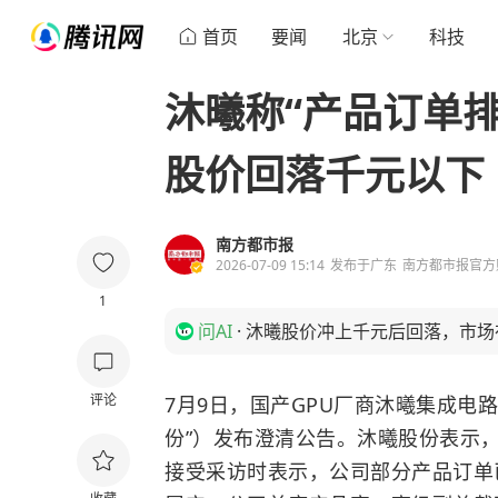
首页
要闻
北京
科技
沐曦称“产品订单
股价回落千元以下
南方都市报
2026-07-09 15:14
发布于
广东
南方都市报官方
1
问AI
·
沐曦股价冲上千元后回落，市场
评论
7月9日，国产GPU厂商沐曦集成电
份”）发布澄清公告。沐曦股份表示
接受采访时表示，公司部分产品订单