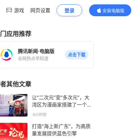
游戏
网页设置
登录
安装电脑版
内容更精彩
门应用推荐
腾讯新闻·电脑版
点击下载
全网热点早知道
者其他文章
让“二次元”变“多次元”，大
湾区为漫画家搭建了一个新
舞台
-6小时前
打造“海上新广东”，为高质
量发展提供蓝色引擎