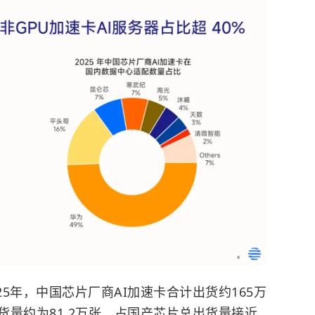
25年，中国芯片厂商AI加速卡合计出货约165万
货量约为81.2万张，占国产芯片总出货量接近