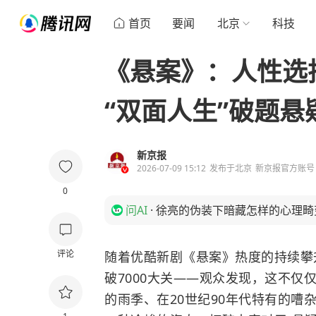
首页
要闻
北京
科技
《悬案》：人性选
“双面人生”破题悬
新京报
2026-07-09 15:12
发布于
北京
新京报官方账号
0
问AI
·
徐亮的伪装下暗藏怎样的心理畸
评论
随着优酷新剧《悬案》热度的持续攀
破7000大关——观众发现，这不
的雨季、在20世纪90年代特有的