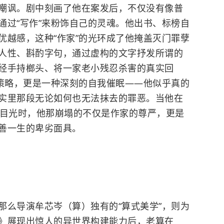
嘲讽。剧中刻画了他在案发后，不仅没有像普
通过“写作”来粉饰自己的灵魂。他出书、标榜自
优越感，这种“作家”的光环成了他掩盖灭门罪孽
人性、斟酌字句，通过虚构的文字抒发所谓的
经手持榔头、将一家老小残忍杀害的真实回
存策略，更是一种深刻的自我催眠——他似乎真的
实里那段无论如何也无法抹去的罪恶。当他在
的目光时，他那崩塌的不仅是作家的尊严，更是
善一生的卑劣面具。
那么导演牟芯岑（算）独有的“算式美学”，则为
》展现出惊人的异世界构建能力后，老算在