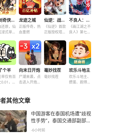
仙剑奇侠传之新的开始
龙迹之城
仙逆：战天道
不良人：破局
典还原，仙
正版传奇，热
《仙逆》首款
《画江湖之不
沉浸式单机
血重燃
正版授权塔防
良人》第七季
谜！
手游
新游，集结破
局！
了个羊
向末日开炮
毫妙找茬
欢乐斗地主
关率仅有百
尸潮来袭，点
毫妙找茬
欢乐斗地主、
0.01，快
击进入开炮宇
掼蛋、跑得
挑战！~
宙！
快、好友房免
费玩！
者其他文章
中国游客在泰国机场遭“歧视
性手势”，泰国交通部副部长
公开表态
-6小时前