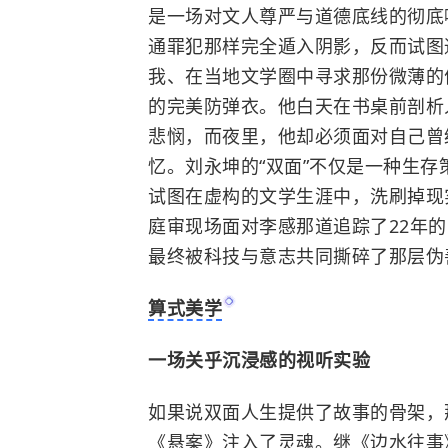
是一场对文人尊严与道德底线的彻底
通罪犯那样完全遁入阴影，反而试图
我、在当地文学圈中寻求那份微薄的
的完美防弹衣。他白天在书桌前剖析
悲悯，而夜里，他却必须面对自己曾
忆。刘永坤的“双面”不仅是一种生
试图在虚构的文学生涯中，洗刷掉现
庭审现场面对李感那道追踪了22年
最终被科技与意志共同撕碎了那层伪
算式美学
一场关乎沉浸感的视听实验
如果说双面人生提供了故事的骨架，
《悬案》注入了灵魂。继《
边水往事