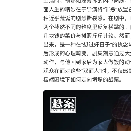
生活时，他那如履薄冰的内心防线，
面人生的精妙在于导演将“罪恶”放
种近乎荒诞的剧烈撕裂感。在剧中，可
两个截然不同的维度里反复横跳的。
几块钱的菜价与摊贩斤斤计较。然而
出来，是一种在“想过好日子”的执念
后形成的心理畸变。剧集刻意通过大
动作，与他回到家后为家人做饭的动
观众在面对这些“双面人”时，不仅
极端困境下如何走向坍塌的战栗。