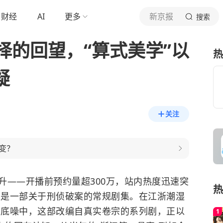
财经
AI
更多
新京报
搜索
择的回望，“算式美学”以
热
疑
关注
变？
升——开播前预约量超300万，站内热度迅速突
热
仅仅是一部关于刑侦破案的常规剧集。在江浙潮湿
嘈杂底噪中，这部改编自真实卷宗的系列剧，正以