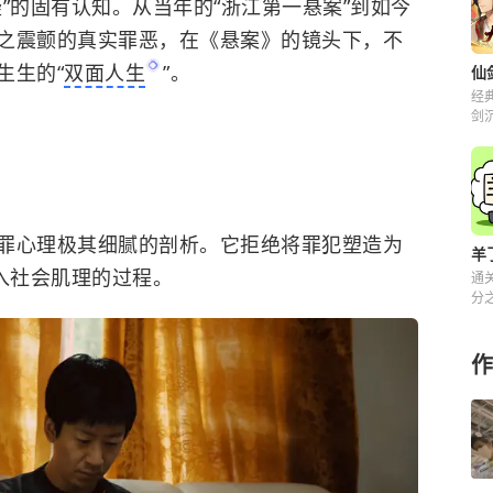
”的固有认知。从当年的“浙江第一悬案”到如今
之震颤的真实罪恶，在《悬案》的镜头下，不
生生的“
双面人生
”。
经
剑
解
罪心理极其细腻的剖析。它拒绝将罪犯塑造为
羊
入社会肌理的过程。
通
分之
来
作