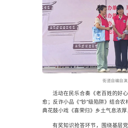
街道自编自演
活动在民乐合奏《老百姓的好
愈；反诈小品《“钞”级陷阱》结合
典花鼓小戏《喜荣归》乡土气息浓厚
有奖知识抢答环节，围绕基层