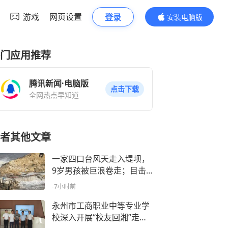
游戏
网页设置
登录
安装电脑版
内容更精彩
门应用推荐
腾讯新闻·电脑版
点击下载
全网热点早知道
者其他文章
一家四口台风天走入堤坝，
9岁男孩被巨浪卷走；目击
者：已设好围栏，保安曾喊
-7小时前
话劝阻；救援人员表示风浪
太大搜救困难
永州市工商职业中等专业学
校深入开展“校友回湘”走访