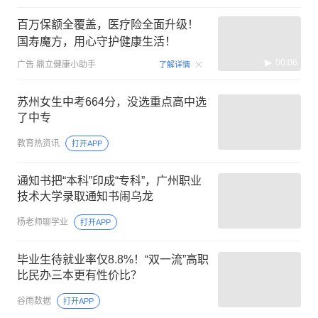
百万保额全覆盖，医疗险全面升级！
国寿魔方，用心守护健康生活！
00:06
广告
鼎立健康小助手
了解详情
苏州女生中考664分，没选重点高中选
了中专
教育热资讯
打开APP
通知书把“本科”印成“专科”，广州职业
技术大学录取通知书闹乌龙
杨老师聊学业
打开APP
毕业生待就业率仅8.8%！“双一流”高职
比民办三本更有性价比？
谷雨数据
打开APP