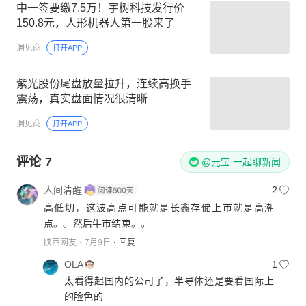
中一签要缴7.5万！宇树科技发行价
150.8元，人形机器人第一股来了
洞见商
打开APP
紫光股份尾盘放量拉升，连续高换手
震荡，真实盘面情况很清晰
洞见商
打开APP
评论
7
@元宝 一起聊新闻
人间清醒
2
高低切，这波高点可能就是长鑫存储上市就是高潮
点。。然后牛市结束。。
陕西网友
7月9日
回复
OLA
1
太看得起国内的公司了，半导体还是要看国际上
的脸色的