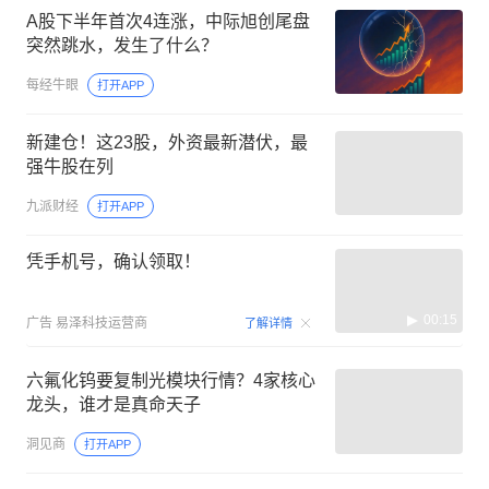
A股下半年首次4连涨，中际旭创尾盘
突然跳水，发生了什么？
每经牛眼
打开APP
新建仓！这23股，外资最新潜伏，最
强牛股在列
九派财经
打开APP
凭手机号，确认领取！
00:15
广告
易泽科技运营商
了解详情
六氟化钨要复制光模块行情？4家核心
龙头，谁才是真命天子
洞见商
打开APP