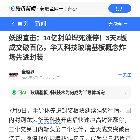
· 获取全网一手热点
打开
首页
新闻
无障碍
妖股直击：14亿封单焊死涨停！3天2板
成交破百亿，华天科技玻璃基板概念炸
场先进封装
金融界
关注
2026年7月9日15:03
北京
问AI
·
玻璃基板封装技术为何成为半导体新宠
7月9日，半导体先进封装板块延续强势行情，国
内封测龙头
华天科技
开盘后快速冲高封死涨停，
三个交易日内斩获第二个涨停，全天成交突破百
亿元，涨停封单规模超14亿元，成为当日芯片产