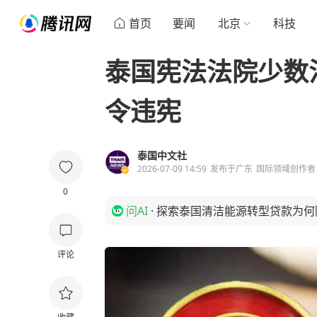
首页
要闻
北京
科技
泰国宪法法院少数法
令违宪
泰国中文社
2026-07-09 14:59
发布于
广东
国际领域创作者
0
问AI
·
探索泰国清洁能源转型贷款为何
评论