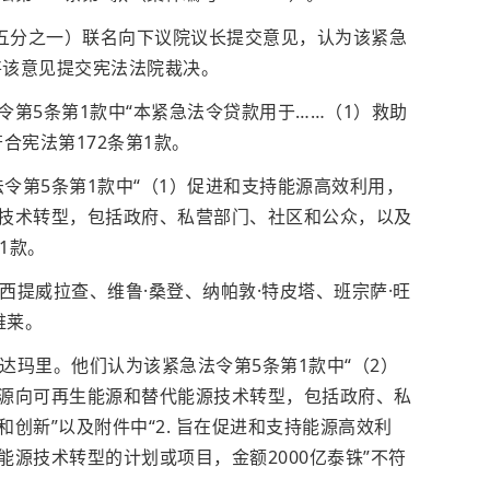
的五分之一）联名向下议院议长提交意见，认为该紧急
将该意见提交宪法法院裁决。
第5条第1款中“本紧急法令贷款用于……（1）救助
合宪法第172条第1款。
法令第5条第1款中“（1）促进和支持能源高效利用，
技术转型，包括政府、私营部门、社区和公众，以及
1款。
·西提威拉查、维鲁·桑登、纳帕敦·特皮塔、班宗萨·旺
维莱。
拉达玛里。他们认为该紧急法令第5条第1款中“（2）
源向
可再生能源
和替代能源技术转型，包括政府、私
创新”以及附件中“2. 旨在促进和支持能源高效利
源技术转型的计划或项目，金额2000亿泰铢”不符