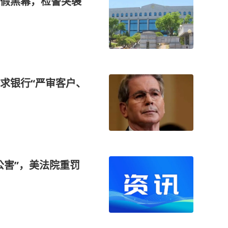
假黑幕，检警突袭
求银行“严审客户、
公害”，美法院重罚