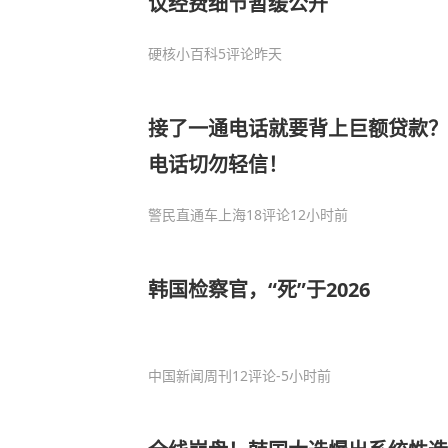
议经费细节暂缓公开
硬核小百科
5评论
昨天
接了一通电话就要背上巨额贷款？
电话切勿轻信！
警民直通车上海
18评论
12小时前
韩国检察官，“死”于2026
中国新闻周刊
12评论
-5小时前