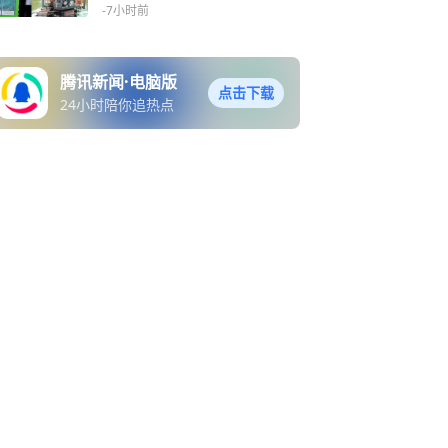
区风险
-7小时前
腾讯新闻·电脑版
点击下载
24小时陪你追热点