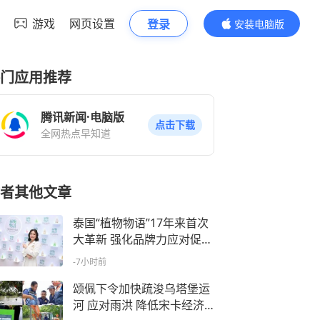
游戏
网页设置
登录
安装电脑版
内容更精彩
门应用推荐
腾讯新闻·电脑版
点击下载
全网热点早知道
者其他文章
泰国“植物物语”17年来首次
大革新 强化品牌力应对促销
潮
-7小时前
颂佩下令加快疏浚乌塔堡运
河 应对雨洪 降低宋卡经济