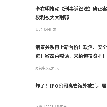
李在明推动《刑事诉讼法》修正案
权利被大大削弱
曹兴
18小时前
缅泰关系再上新台阶！政治、安全
进！敏昂莱喊话：来缅甸投资吧！
缅甸中文君
昨天
炸了！IPO公司高管海外被抓，
财通社APP
3评论
前天