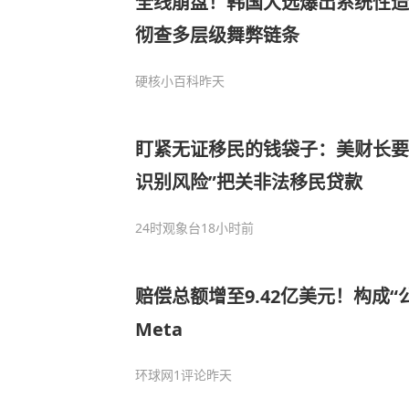
全线崩盘！韩国大选爆出系统性造
彻查多层级舞弊链条
硬核小百科
昨天
盯紧无证移民的钱袋子：美财长要
识别风险”把关非法移民贷款
24时观象台
18小时前
赔偿总额增至9.42亿美元！构成“
Meta
环球网
1评论
昨天