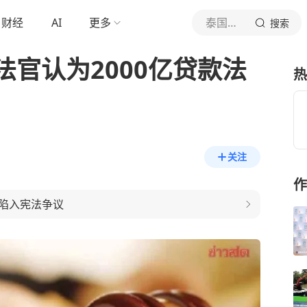
财经
AI
更多
泰国中文社
搜索
官认为2000亿贷款法
热
关注
作
陷入宪法争议