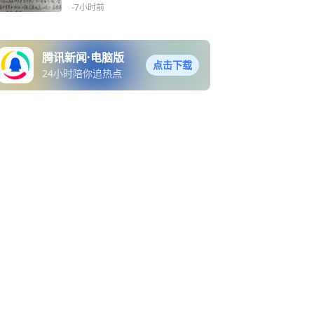
款3000元+写检讨
-7小时前
腾讯新闻·电脑版
点击下载
24小时陪你追热点