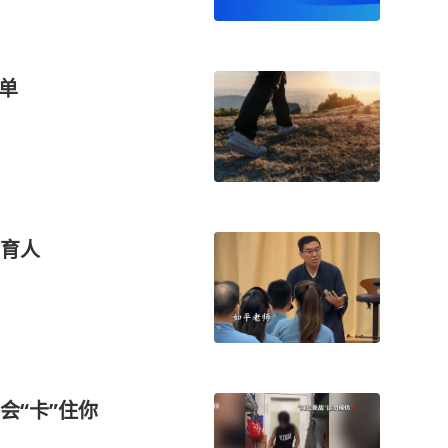
单
育人
会“卡”住你