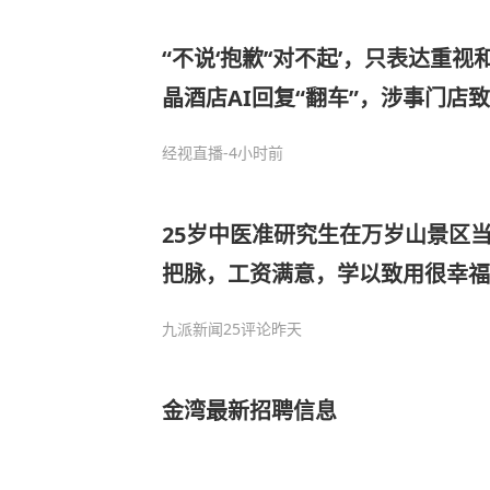
“不说‘抱歉’‘对不起’，只表达重
晶酒店AI回复“翻车”，涉事门店
误，已修正并培训
经视直播
-4小时前
25岁中医准研究生在万岁山景区当
把脉，工资满意，学以致用很幸福
九派新闻
25评论
昨天
金湾最新招聘信息