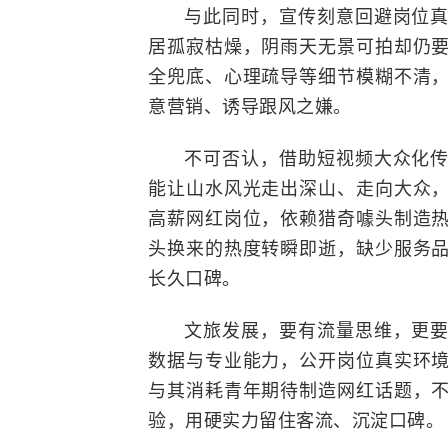
与此同时，宣传刻意回避岗位
居孤寂枯燥，阴雨天无景可拍却仍
全兜底、心理疏导等细节模糊不清
意营销、诱导跟风之嫌。
不可否认，借助短视频大众化
能让山水风光走出深山、走向大众
高薪网红岗位，依赖猎奇噱头制造
头换来的热度转瞬即逝，缺少服务
长久口碑。
文旅发展，要有流量思维，更
数据与专业能力，公开岗位真实环
与其消耗青年期待制造网红话题，
验，用硬实力留住客流、沉淀口碑。