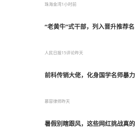
珠海金湾
1小时前
“老黄牛”式干部，列入晋升推荐名
人民日报
15评论
昨天
前科传销大佬，化身国学名师暴力
慕容律师
昨天
暑假别瞎跟风，这些网红挑战真的