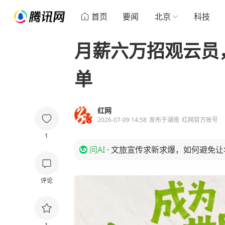
首页
要闻
北京
科技
月薪六万招观云员
单
红网
2026-07-09 14:58
发布于
湖南
红网官方账号
1
问AI
·
文旅宣传求新求爆，如何避免让
评论