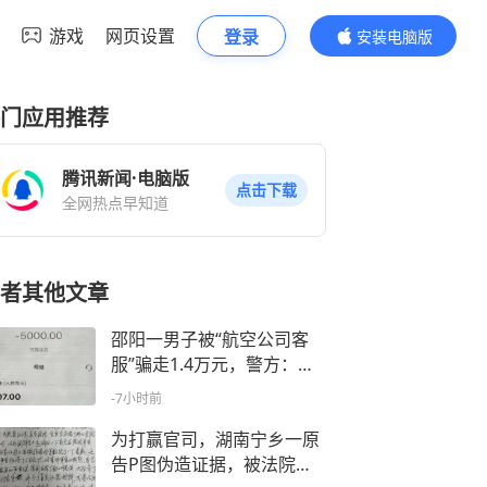
游戏
网页设置
登录
安装电脑版
内容更精彩
门应用推荐
腾讯新闻·电脑版
点击下载
全网热点早知道
者其他文章
邵阳一男子被“航空公司客
服”骗走1.4万元，警方：这
种“屏幕共享”千万别开
-7小时前
为打赢官司，湖南宁乡一原
告P图伪造证据，被法院罚