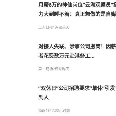
月薪6万的神仙岗位“云海观察员
力大到睡不着：真正想做的是自媒
体
工人日报
1评论
前天
对接人失联、涉事公司搬离！因薪
者花费数万元赴港务工…
第一现场
2评论
昨天
“双休日”公司招聘要求“单休”引
到人
扬眼
5评论
22小时前