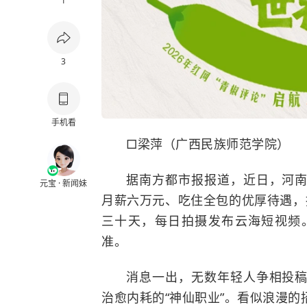
1
3
手机看
□梁萍（广西民族师范学院）
据南方都市报报道，近日，河
元宝 · 新闻妹
月薪六万元、吃住全包的优厚待遇，
三十天，每日拍摄发布云海短视频
准。
消息一出，无数年轻人争相投
治愈内耗的“神仙职业”。看似浪漫