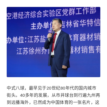
中式八球，最早见于20世纪80年代的国内城市
街头。40多年的发展，从市井球台到行遍九州再
到远播海外，已然成为中国体育的一张名片，这