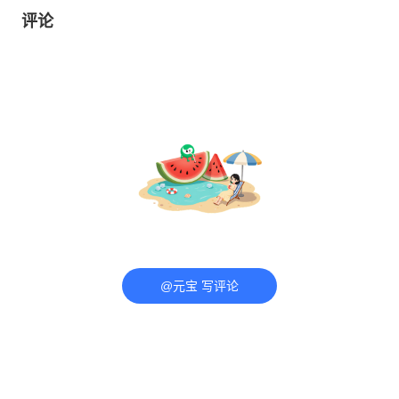
评论
@元宝 写评论