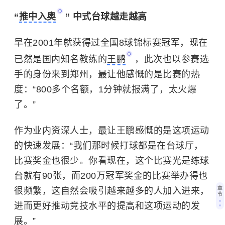
“
推中入奥
” 中式台球越走越高
早在2001年就获得过全国8球锦标赛冠军，现在
已然是国内知名教练的
王鹏
，此次也以参赛选
手的身份来到郑州，最让他感慨的是比赛的热
度：“800多个名额，1分钟就报满了，太火爆
了。”
作为业内资深人士，最让王鹏感慨的是这项运动
的快速发展：“我们那时候打球都是在台球厅，
比赛奖金也很少。你看现在，这个比赛光是练球
台就有90张，而200万冠军奖金的比赛举办得也
章
很频繁，这自然会吸引越来越多的人加入进来，
节
进而更好推动竞技水平的提高和这项运动的发
展。”