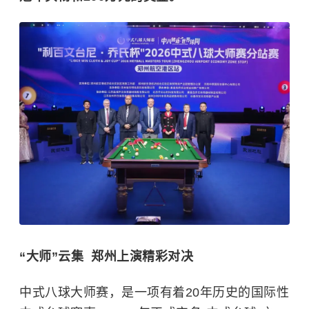
“大师”云集 郑州上演精彩对决
中式八球大师赛，是一项有着20年历史的国际性