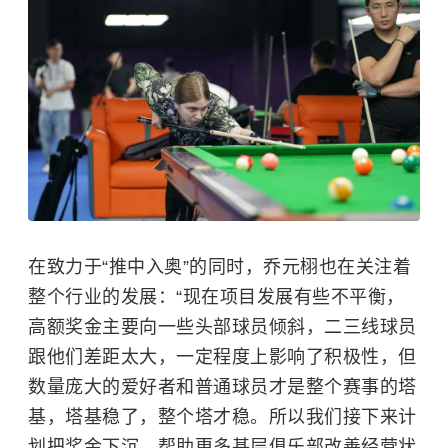
在致力于“推中入奥”的同时，乔元栩也在关注着
整个行业的发展：“现在项目发展有些不平衡，
高额奖金主要向一些头部球员倾斜，二三线球员
跟他们差距太大，一定程度上影响了积极性，但
数量庞大的爱好者和普通球员才是整个赛事的塔
基，塔基稳了，整个塔才稳。所以我们接下来计
划把奖金下沉，帮助更多基层俱乐部改善经营状