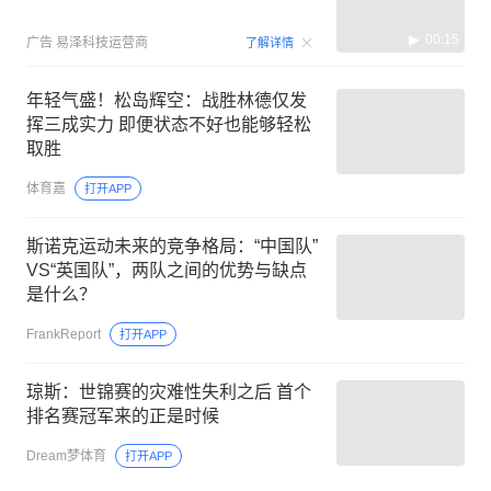
00:15
广告
易泽科技运营商
了解详情
年轻气盛！松岛辉空：战胜林德仅发
挥三成实力 即便状态不好也能够轻松
取胜
体育嘉
打开APP
斯诺克运动未来的竞争格局：“中国队”
VS“英国队”，两队之间的优势与缺点
是什么？
FrankReport
打开APP
琼斯：世锦赛的灾难性失利之后 首个
排名赛冠军来的正是时候
Dream梦体育
打开APP