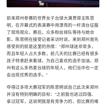
前来郑州参赛‌的世界女子台球大满贯得主陈思
明，在开幕式的表演赛中用漂亮的一杆清台征服
了现场观众。赛后，众多粉丝排队等待与她合
影。陈思明在接受记者采访时说，来到郑州首先
感受到的就是这里的热情：“郑州球迷非常多，
而且年轻人占大多数，前几天的比赛已经有很多
孩子特意赶来看球，为自己喜欢的选手加油。郑
州有这么多热爱台球的年轻人，他们当中也一定
会出现优秀的选手。”
夺得过多项大赛冠军的陈思明说自己此次来郑州
并没有特别明确的目标：“之前我也进过四强、
拿过冠军，这说明我是有竞争力的，但比赛的难