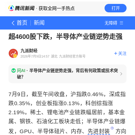
· 获取全网一手热点
打开
首页
新闻
无障碍
超4600股下跌，半导体产业链逆势走强
九派财经
关注
2026年7月9日14:57
湖北
九派财经官方账号
问AI
·
半导体产业链逆势走强，背后有何政策或技术突
破？
7月9日，截至午间收盘，沪指跌0.46%，深成指
跌0.35%，创业板指涨0.13%，科创综指涨
2.19%。稀土、锂电池产业链跌幅居前，基本金
属、钢铁、石油化工板块走低；半导体产业链爆
发，GPU、半导体硅片、内存、
先进封装
方向