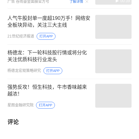
00:39
广告
谷雨鎏金面膜官方号
了解详情
人气牛股封单一度超190万手！网络安
全板块异动，关注三大主线
21世纪经济报道
打开APP
杨德龙：下一轮科技股行情或将分化
关注优质科技行业龙头
杨德龙宏观策略研究
打开APP
强势反攻！恒生科技，牛市香味越来
越浓！
星图金融研究院
打开APP
评论