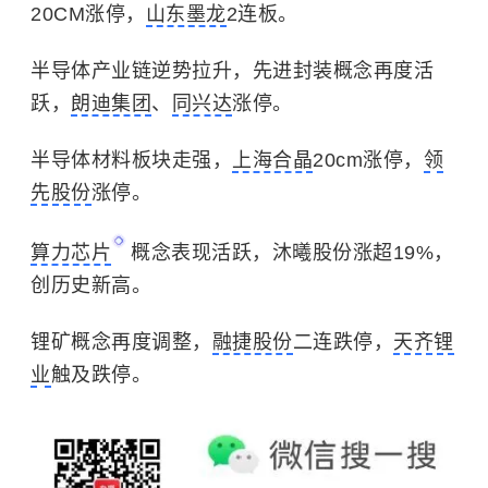
20CM涨停，
山东墨龙
2连板。
半导体产业链逆势拉升，先进封装概念再度活
跃，
朗迪集团
、
同兴达
涨停。
半导体材料板块走强，
上海合晶
20cm涨停，
领
先股份
涨停。
算力芯片
概念表现活跃，沐曦股份涨超19%，
创历史新高。
锂矿概念再度调整，
融捷股份
二连跌停，
天齐锂
业
触及跌停。