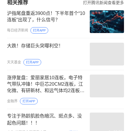
相关推荐
打开腾讯新闻查看更多
沪指尾盘重返3900点！下半年首个“10
连板”出现了，什么信号？
每日经济新闻
打开APP
大跌！存储巨头突曝利空！
天天基金
打开APP
涨停复盘：爱丽家居10连板，电子特
气带队冲锋！中巨芯20CM2连板，江
化微、有研新材、和远气体均2连板，
多氟多、中欣氟材涨停！
金融界
打开APP
专注于熟龄肌脸色暗沉、斑点多、没
起色问题！！！