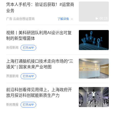
凭本人手机号：验证后获取！#运营商
业务
00:15
广告
云启创想运营商
了解详情
视频丨美科研团队利用AI设计出可复
制的新型噬菌体
央视新闻
打开APP
上海打通脑机接口技术走向市场的“三
道关” | 国家未来产业地图
界面新闻
打开APP
前沿科创看得见用得上，上海政府开
放月探访科创赋能新质生产力
新民晚报
打开APP