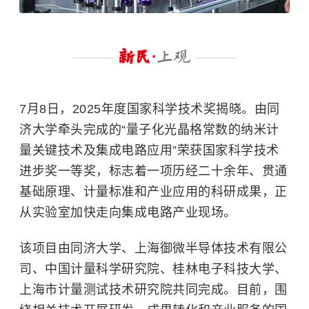
7月8日，2025年度国家科学技术奖揭晓。由同
济大学牵头完成的“量子化光晶格常数的纳米计
量关键技术及集成电路应用”荣获国家科学技术
进步奖一等奖，标志着一项历经二十余年、贯通
基础原理、计量标准和产业应用的科研成果，正
从实验室加快走向集成电路产业现场。
该项目由同济大学、上海御微半导体技术有限公
司、中国计量科学研究院、桂林电子科技大学、
上海市计量测试技术研究院共同完成。目前，围