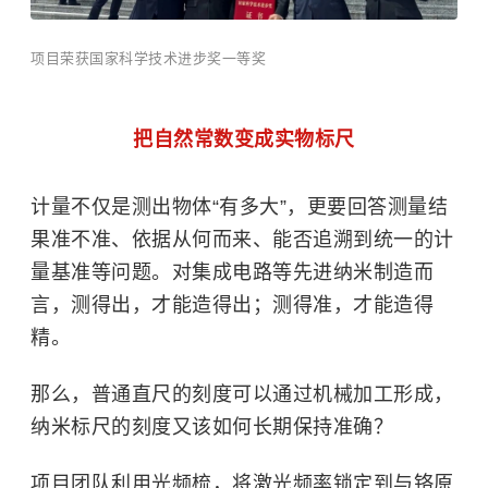
项目荣获国家科学技术进步奖一等奖
把自然常数变成实物标尺
计量不仅是测出物体“有多大”，更要回答测量结
果准不准、依据从何而来、能否追溯到统一的计
量基准等问题。对集成电路等先进纳米制造而
言，测得出，才能造得出；测得准，才能造得
精。
那么，普通直尺的刻度可以通过机械加工形成，
纳米标尺的刻度又该如何长期保持准确？
项目团队利用光频梳，将激光频率锁定到与铬原