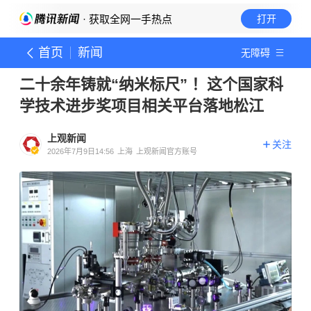
· 获取全网一手热点
打开
首页
新闻
无障碍
二十余年铸就“纳米标尺” ！这个国家科
学技术进步奖项目相关平台落地松江
上观新闻
关注
2026年7月9日14:56
上海
上观新闻官方账号