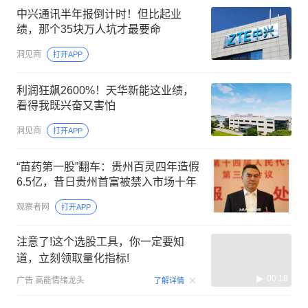
中兴通讯半年报倒计时！但比起业
绩，那个35块万人坑才最要命
洞见商
打开APP
利润狂飙2600%！天华新能这业绩，
看得我既兴奋又害怕
洞见商
打开APP
“苗药第一股”翻车：贵州百灵四年造假
6.5亿，昔日贵州首富被禁入市场十年
观察者网
打开APP
注意了!这个选股工具，你一定要知
道，立刻领取量化指标!
00:18
广告
高能情绪龙头
了解详情