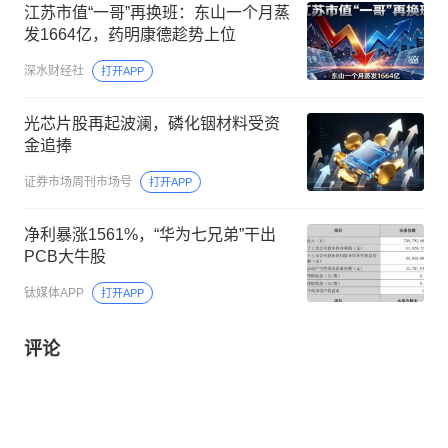
江苏市值“一哥”再换班：东山一个月蒸
发1664亿，药明康德趁势上位
深水财经社
打开APP
光芯片股再起波澜，磷化铟材料受资
金追捧
证券市场周刊市场号
打开APP
净利暴涨1561%，“华为七兄弟”干出
PCB大牛股
钛媒体APP
打开APP
评论