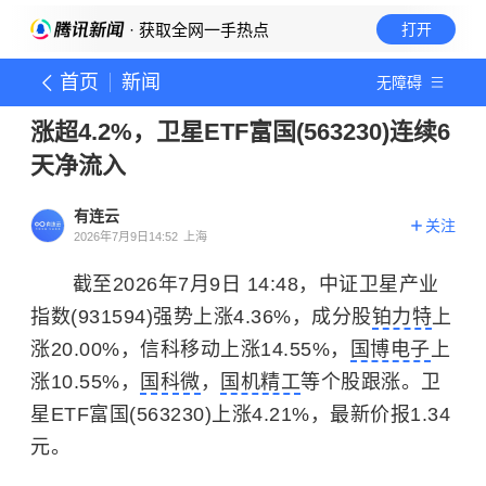
· 获取全网一手热点
打开
首页
新闻
无障碍
涨超4.2%，卫星ETF富国(563230)连续6
天净流入
有连云
关注
2026年7月9日14:52
上海
截至2026年7月9日 14:48，中证卫星产业
指数(931594)强势上涨4.36%，成分股
铂力特
上
涨20.00%，信科移动上涨14.55%，
国博电子
上
涨10.55%，
国科微
，
国机精工
等个股跟涨。卫
星ETF富国(563230)上涨4.21%，最新价报1.34
元。