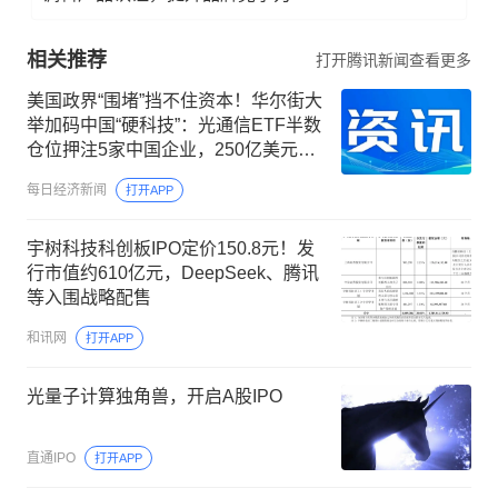
相关推荐
打开腾讯新闻查看更多
美国政界“围堵”挡不住资本！华尔街大
举加码中国“硬科技”：光通信ETF半数
仓位押注5家中国企业，250亿美元明
星ETF重仓长鑫科技
每日经济新闻
打开APP
宇树科技科创板IPO定价150.8元！发
行市值约610亿元，DeepSeek、腾讯
等入围战略配售
和讯网
打开APP
光量子计算独角兽，开启A股IPO
直通IPO
打开APP