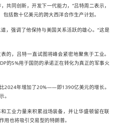
作，共同创新，开发下一代能力，”吕特周二表示，
议，包括数十亿美元的跨大西洋合作生产计划。
补充道，强调了他保持与美国关系活跃的雄心。“这是
发表的，吕特一直试图将峰会紧密地聚焦于工业。
GDP的5%用于国防的承诺正在转化为真正的军事火
2024年增加了20%——即1390亿美元的增长。
示。
事和工业力量来积累战场装备，并让华盛顿留在联
作用也将吸引交易型的特朗普。