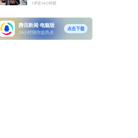
谢，称此举“威慑俄罗斯、保
1评论
14小时前
护北约东翼”
腾讯新闻·电脑版
点击下载
24小时陪你追热点