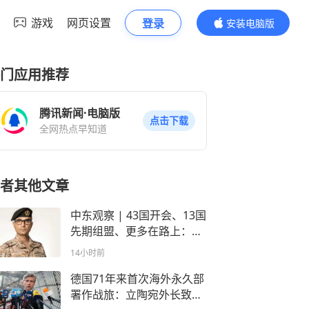
游戏
网页设置
登录
安装电脑版
内容更精彩
门应用推荐
腾讯新闻·电脑版
点击下载
全网热点早知道
者其他文章
中东观察 | 43国开会、13国
先期组盟、更多在路上：沙
特领导的红海护航联盟正在
14小时前
“扩军”
德国71年来首次海外永久部
署作战旅：立陶宛外长致