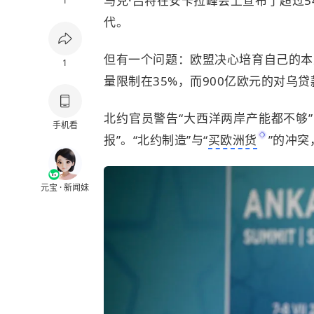
马克·吕特在安卡拉峰会上宣布了超过5
1
代。
但有一个问题：欧盟决心培育自己的本土
1
量限制在35%，而900亿欧元的对乌
北约官员警告“大西洋两岸产能都不够
手机看
报”。“北约制造”与“
买欧洲货
”的冲
元宝 · 新闻妹