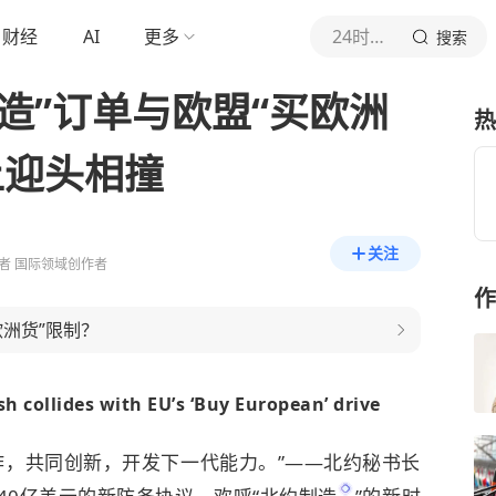
财经
AI
更多
24时观象台
搜索
制造”订单与欧盟“买欧洲
热
上迎头相撞
关注
者 国际领域创作者
作
洲货”限制？
h collides with EU’s ‘Buy European’ drive
作，共同创新，开发下一代能力。”——北约秘书长