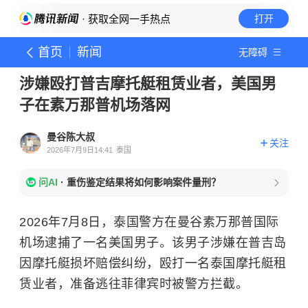
· 获取全网一手热点
打开
首页
新闻
无障碍
涉嫌殴打普吉摩托艇租赁业者，美国男
子在素万那普机场落网
曼谷陈大叔
关注
2026年7月9日14:41
泰国
问AI
·
重伤鉴定结果将如何影响案件量刑？
2026年7月8日，泰国警方在曼谷素万那普国际
机场逮捕了一名美国男子。该男子涉嫌在普吉岛
因摩托艇损坏赔偿纠纷，殴打一名泰国摩托艇租
赁业者，准备逃往菲律宾时被警方拦截。