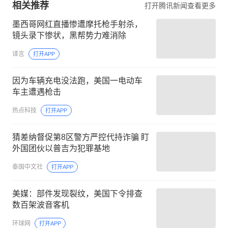
相关推荐
打开腾讯新闻查看更多
墨西哥网红直播惨遭摩托枪手射杀，
镜头录下惨状，黑帮势力难消除
译言
打开APP
因为车辆充电没法跑，美国一电动车
车主遭遇枪击
热点科技
打开APP
猜差纳督促第8区警方严控代持诈骗 盯
外国团伙以普吉为犯罪基地
泰国中文社
打开APP
美媒：部件发现裂纹，美国下令排查
数百架波音客机
环球网
打开APP