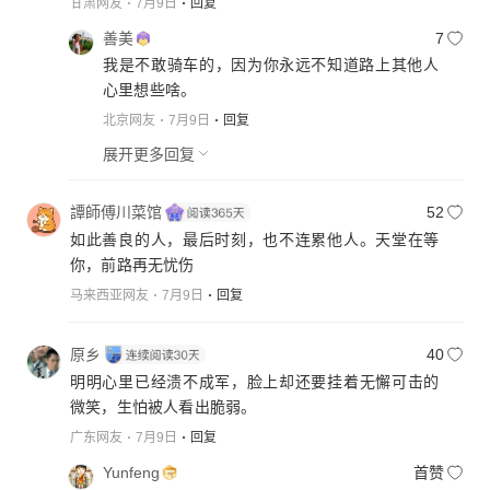
甘肃网友
7月9日
回复
善美
7
我是不敢骑车的，因为你永远不知道路上其他人
心里想些啥。
北京网友
7月9日
回复
展开更多回复
譚師傅川菜馆
52
如此善良的人，最后时刻，也不连累他人。天堂在等
你，前路再无忧伤
马来西亚网友
7月9日
回复
原乡
40
明明心里已经溃不成军，脸上却还要挂着无懈可击的
微笑，生怕被人看出脆弱。
广东网友
7月9日
回复
Yunfeng
首赞