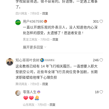
学校层层筛选，很不容易的。好遗憾，一定遇上难事
了。
四川网友
7月9日
回复
用户4367590
301
一直以开朗乐观的外表示人，没人知道他内心深
处怎样的感受，太遗憾了 ! 愿逝者安息 !
黑龙江网友
7月9日
回复
展开更多回复
知心哥哥叶良树
246
这名教练已经有 14 年飞行相关履历，一直想要入职大
型航空公司，近些年全球飞行员岗位竞争加剧，长期
求职碰壁给他埋下心理负担
腾讯网友
7月9日
回复
零落人生
18
山东网友
7月9日
回复