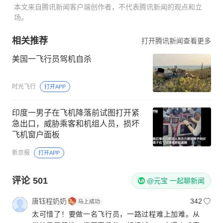
本文来自腾讯新闻客户端创作者，不代表腾讯新闻的观点和立
场。
相关推荐
打开腾讯新闻查看更多
美国一飞行员驾机自杀
时光飞行
打开APP
印度一男子在飞机降落前试图打开紧
急出口，威胁乘客和机组人员，损坏
飞机窗户面板
新京报
打开APP
评论
501
@元宝 一起聊新闻
唐钰程奶奶
342
太可惜了！要做一名飞行员，一路过程难上加难。从