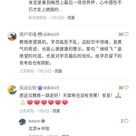
肯定是看到梅西上最后一场世界杯，心中感伤不
已才走上绝路的…
新加坡网友
7月10日
回复
用户军魂
30
教练绝望跳机，学员临危不乱，这起空中惊魂，是勇
气的奇迹，也是心里健康的警示。那句＂继续飞＂是
绝望的托孤，也是对学员最后的信任。给学员留下的
有考验也有阴影。
江苏网友
7月10日
回复
风淡云轻
30
愿这位教练一路走好！天堂再也没有劳累！安息！
山东网友
7月9日
回复
eason
2
北京✈️中信