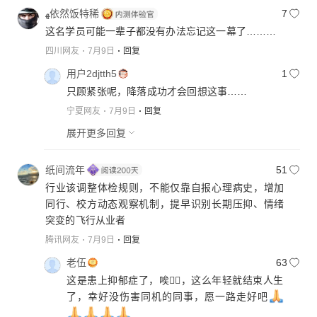
ﻬ依然饭特稀
7
这名学员可能一辈子都没有办法忘记这一幕了………
四川网友
7月9日
回复
用户2djtth5
1
只顾紧张呢，降落成功才会回想这事……
宁夏网友
7月9日
回复
展开更多回复
纸间流年
51
行业该调整体检规则，不能仅靠自报心理病史，增加
同行、校方动态观察机制，提早识别长期压抑、情绪
突变的飞行从业者
腾讯网友
7月9日
回复
老伍
63
这是患上抑郁症了，唉😮‍💨，这么年轻就结束人生
了，幸好没伤害同机的同事，愿一路走好吧