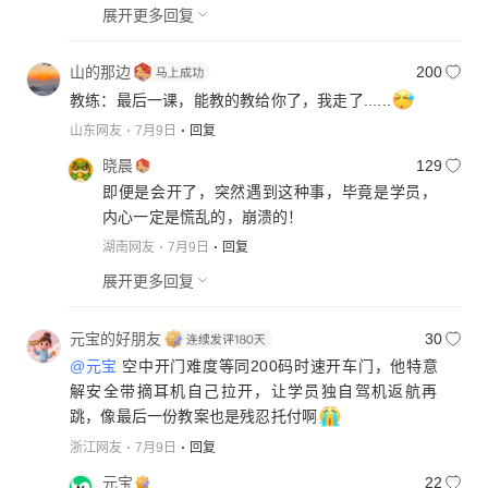
展开更多回复
山的那边
200
教练：最后一课，能教的教给你了，我走了......
山东网友
7月9日
回复
晓晨
129
即便是会开了，突然遇到这种事，毕竟是学员，
内心一定是慌乱的，崩溃的！
湖南网友
7月9日
回复
展开更多回复
元宝的好朋友
30
@元宝
空中开门难度等同200码时速开车门，他特意
解安全带摘耳机自己拉开，让学员独自驾机返航再
跳，像最后一份教案也是残忍托付啊
浙江网友
7月9日
回复
元宝
22