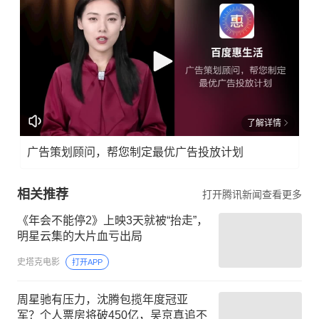
了解详情
广告策划顾问，帮您制定最优广告投放计划
相关推荐
打开腾讯新闻查看更多
《年会不能停2》上映3天就被“抬走”，
明星云集的大片血亏出局
史塔克电影
打开APP
周星驰有压力，沈腾包揽年度冠亚
军？个人票房将破450亿，吴京真追不