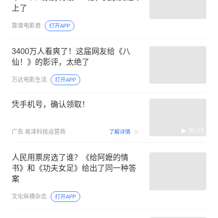
上了
靠谱电影君
打开APP
3400万人看爽了！这届网友给《八
仙！》的影评，太绝了
万达电影生活
打开APP
凭手机号，确认领取！
00:15
广告
易泽科技运营商
了解详情
人民用票房选了谁？《给阿嬷的情
书》和《功夫女足》给出了同一种答
案
文化纵横杂志
打开APP