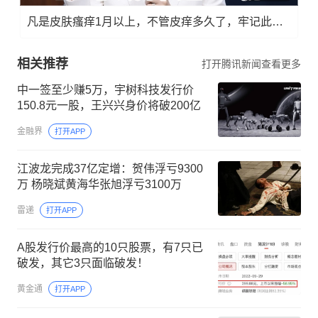
凡是皮肤瘙痒1月以上，不管皮痒多久了，牢记此法，快！准！狠！
相关推荐
打开腾讯新闻查看更多
中一签至少赚5万，宇树科技发行价
150.8元一股，王兴兴身价将破200亿
金融界
打开APP
江波龙完成37亿定增：贺伟浮亏9300
万 杨晓斌黄海华张旭浮亏3100万
雷递
打开APP
A股发行价最高的10只股票，有7只已
破发，其它3只面临破发！
黄金通
打开APP