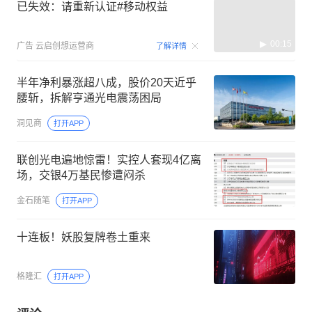
已失效：请重新认证#移动权益
00:15
广告
云启创想运营商
了解详情
半年净利暴涨超八成，股价20天近乎
腰斩，拆解亨通光电震荡困局
洞见商
打开APP
联创光电遍地惊雷！实控人套现4亿离
场，交银4万基民惨遭闷杀
金石随笔
打开APP
十连板！妖股复牌卷土重来
格隆汇
打开APP