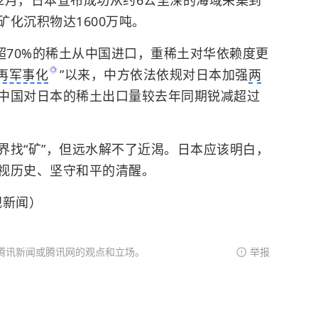
化沉积物达1600万吨。
超70%的稀土从中国进口，重稀土对华依赖度更
再军事化
”以来，中方依法依规对日本加强
两
，中国对日本的稀土出口量较去年同期锐减超过
界找“矿”，但远水解不了近渴。日本应该明白，
视历史、坚守和平的清醒。
视新闻）
腾讯新闻或腾讯网的观点和立场。
举报