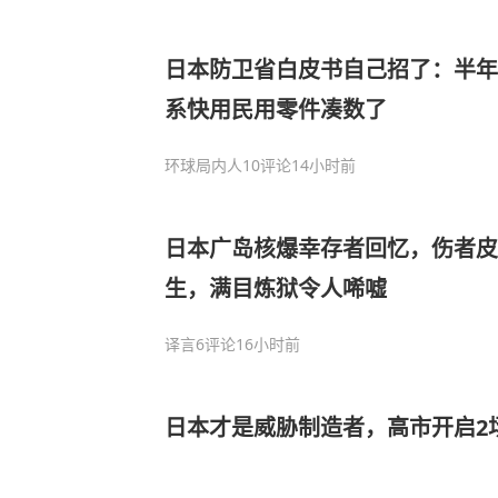
日本防卫省白皮书自己招了：半年
系快用民用零件凑数了
环球局内人
10评论
14小时前
日本广岛核爆幸存者回忆，伤者皮
生，满目炼狱令人唏嘘
译言
6评论
16小时前
日本才是威胁制造者，高市开启2