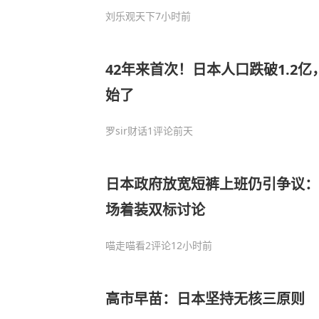
刘乐观天下
7小时前
42年来首次！日本人口跌破1.2
始了
罗sir财话
1评论
前天
日本政府放宽短裤上班仍引争议：
场着装双标讨论
喵走喵看
2评论
12小时前
高市早苗：日本坚持无核三原则