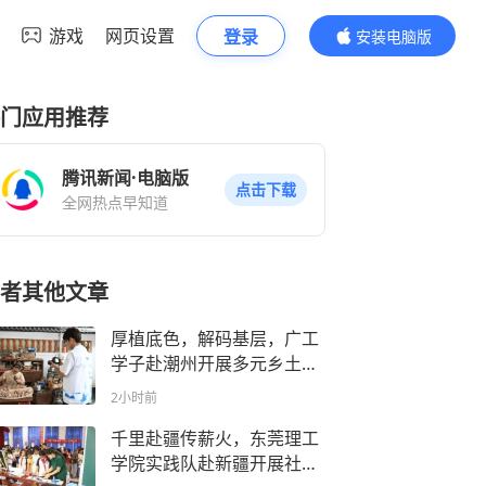
游戏
网页设置
登录
安装电脑版
内容更精彩
门应用推荐
腾讯新闻·电脑版
点击下载
全网热点早知道
者其他文章
厚植底色，解码基层，广工
学子赴潮州开展多元乡土实
践
2小时前
千里赴疆传薪火，东莞理工
学院实践队赴新疆开展社会