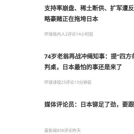
支持率崩盘、稀土断供、扩军遭反
略豪赌正在拖垮日本
环球局内人
2评论
14小时前
74岁老翁再战冲绳知事：提“四方
判桌，日本最怕的事还是来了
环球译视
23评论
13分钟前
媒体评论员：日本铆足了劲，要跟
直新闻
858评论
昨天