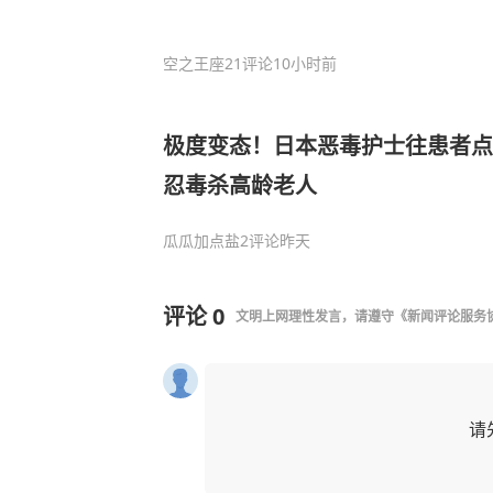
空之王座
21评论
10小时前
极度变态！日本恶毒护士往患者点
忍毒杀高龄老人
瓜瓜加点盐
2评论
昨天
评论
0
文明上网理性发言，请遵守
《新闻评论服务
请