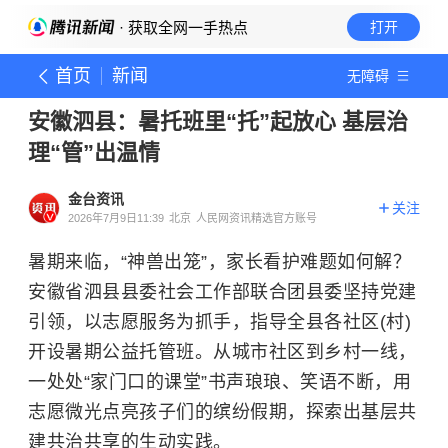
· 获取全网一手热点
打开
首页
新闻
无障碍
安徽泗县：暑托班里“托”起放心 基层治
理“管”出温情
金台资讯
关注
2026年7月9日11:39
北京
人民网资讯精选官方账号
暑期来临，“神兽出笼”，家长看护难题如何解？
安徽省泗县县委社会工作部联合团县委坚持党建
引领，以志愿服务为抓手，指导全县各社区(村)
开设暑期公益托管班。从城市社区到乡村一线，
一处处“家门口的课堂”书声琅琅、笑语不断，用
志愿微光点亮孩子们的缤纷假期，探索出基层共
建共治共享的生动实践。