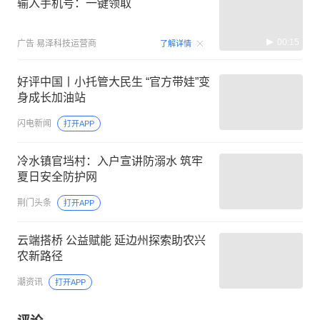
输入手机号：一键领取
00:15
广告
易泽科技运营商
了解详情
好评中国丨小托管大民生 “官方带娃”变
身成长加油站
闪电新闻
打开APP
冷水镇官垱村：入户宣讲防溺水 筑牢
夏日安全防护网
荆门头条
打开APP
云端搭桥 公益赋能 延边州探索助农兴
农新路径
潮资讯
打开APP