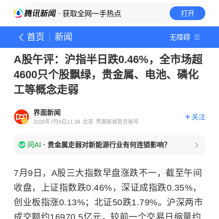
· 获取全网一手热点
打开
首页
新闻
无障碍
A股午评：沪指半日跌0.46%，全市场超
4600只个股飘绿，贵金属、电池、磷化
工等概念走弱
界面新闻
关注
2026年7月9日11:39
北京
界面新闻官方账号
问AI
·
贵金属走弱对新能源行业有何连锁影响？
7月9日，A股三大指数早盘涨跌不一，截至午间
收盘，上证指数跌0.46%，深证成指跌0.35%，
创业板指涨0.13%；北证50跌1.79%。沪深两市
成交额约16970.5亿元，较前一个交易日缩量约