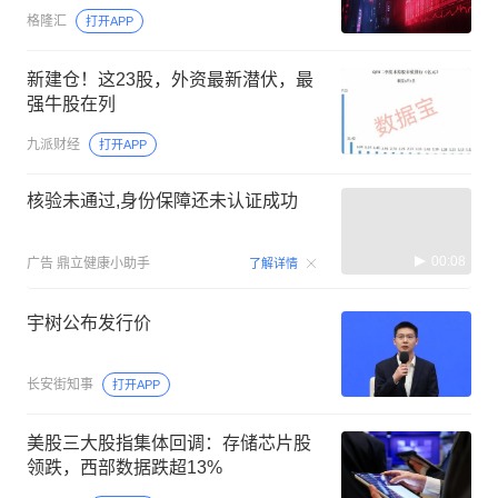
格隆汇
打开APP
新建仓！这23股，外资最新潜伏，最
强牛股在列
九派财经
打开APP
核验未通过,身份保障还未认证成功
00:08
广告
鼎立健康小助手
了解详情
宇树公布发行价
长安街知事
打开APP
美股三大股指集体回调：存储芯片股
领跌，西部数据跌超13%