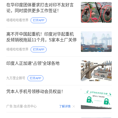
在华印度团体要求打击对印不友好言
论，同时提供更多工作签证！
嘻嘻哈哈看世界
打开APP
离不开中国起重机！印度对华起重机
反倾销税拖延11个月，5家本土厂关停
嘻嘻哈哈看世界
打开APP
印度人正加速“占领”全球各地
九万里企鹅号
打开APP
凭本人手机号领移动会员权益！
00:15
广告
加点量-会员中心
了解详情