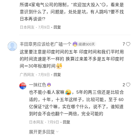
所谓4家电气公司的限制，“欢迎加大投入”😏，看来是
意识到什么了，问题是，处处是坑，有人跳吗?要不找
日本再谈谈!?
日本网友
7月9日
回复
丰田章男应该给老广磕一个
7
这里要注意是印度时间的五年 印度时间和我们平时用
的时间流速是不一样的 换算过来差不多是五年印度时
间＝30年标准时间
广西网友
7月9日
回复
一抹红色
2
也不能小看人家嘛
，5年的两三倍还是比较合
适的，十年，十五年这样子，比较可能，至于 60
亿保证?这个嘛，实在哪个什么，说不了，谁知道
到时会不会也翻个一两倍，完全可能的
日本网友
7月9日
回复
展开更多回复