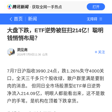
· 获取全网一手热点
打开
首页
新闻
无障碍
大盘下跌，ETF逆势被狂扫214亿！聪明
钱悄悄布局？
洞见商
关注
2026年7月9日11:36
山东
7月7日沪指收3990.24点，跌1.26%失守4000关
口，全天三千多只个股收绿，散户群里满是要割
肉的消息。 但同日全市场股票型ETF单日逆势
净流入214.09亿，明眼人都能看出来，这不是散
户的手笔，是机构在顶着下跌拿货。