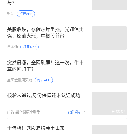
与？
财闻
打开APP
美股收跌，存储芯片重挫，光通信走
强，原油大涨，中概股普涨！
黄金通
打开APP
突然暴涨，全网刷屏！这一次，牛市
真的回归了？
星图金融研究院
打开APP
核验未通过,身份保障还未认证成功
00:07
广告
鼎立健康小助手
了解详情
十连板！妖股复牌卷土重来