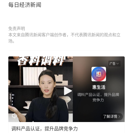
每日经济新闻
免责声明
本文来自腾讯新闻客户端创作者，不代表腾讯新闻的观点和立
场。
广告
了解详情
调料产品认证，提升品牌竞争力