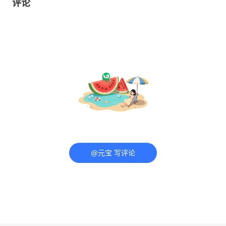
评论
@元宝 写评论