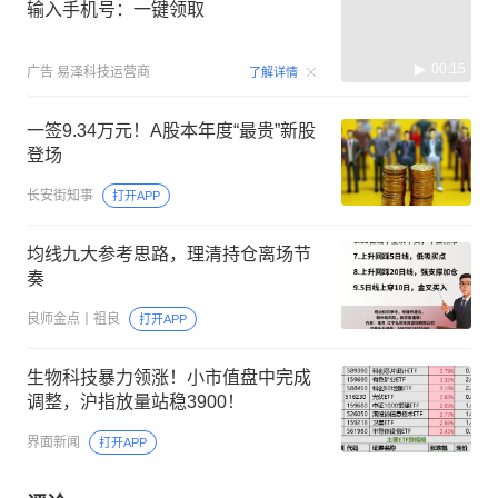
输入手机号：一键领取
00:15
广告
易泽科技运营商
了解详情
一签9.34万元！A股本年度“最贵”新股
登场
长安街知事
打开APP
均线九大参考思路，理清持仓离场节
奏
良师金点丨祖良
打开APP
生物科技暴力领涨！小市值盘中完成
调整，沪指放量站稳3900！
界面新闻
打开APP