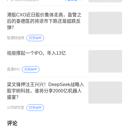
港股CXO近日股价集体走高，盈警之
后的泰德医药将逆市下跌还是超跌反
弹？
智通财经网
打开APP
祛痘撑起一个IPO，年入13亿
直通IPO
打开APP
梁文锋押注王兴兴！DeepSeek战略入
股宇树科技，谁将分享2000亿机器人
盛宴？
公司研究室
打开APP
评论