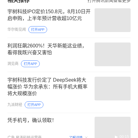
相关推荐
打开腾讯新闻查看更多
宇树科技IPO定价150.8元，8月10日开
启申购，上半年预计营收超10亿元
华尔街见闻
打开APP
利润狂飙2600%！天华新能这业绩，
看得我既兴奋又害怕
洞见商
打开APP
宇树科技发行价定了 DeepSeek将大
幅涨价 华为余承东：所有手机大概率
将大规模涨价
九派财经
打开APP
凭手机号，确认领取！
00:15
广告
易泽科技运营商
了解详情