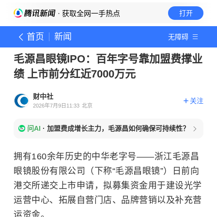
· 获取全网一手热点
打开
首页
新闻
无障碍
毛源昌眼镜IPO：百年字号靠加盟费撑业
绩 上市前分红近7000万元
财中社
关注
2026年7月9日11:33
北京
问AI
·
加盟费成增长主力，毛源昌如何确保可持续性？
拥有160余年历史的中华老字号——浙江毛源昌
眼镜股份有限公司（下称“毛源昌眼镜”）日前向
港交所递交上市申请，拟募集资金用于建设光学
运营中心、拓展自营门店、品牌营销以及补充营
运资金。