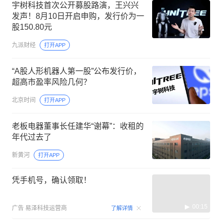
宇树科技首次公开募股路演，王兴兴
发声！8月10日开启申购，发行价为一
股150.80元
九派财经
打开APP
“A股人形机器人第一股”公布发行价，
超高市盈率风险几何？
北京时间
打开APP
老板电器董事长任建华“谢幕”：收租的
年代过去了
新黄河
打开APP
凭手机号，确认领取！
00:15
广告
易泽科技运营商
了解详情