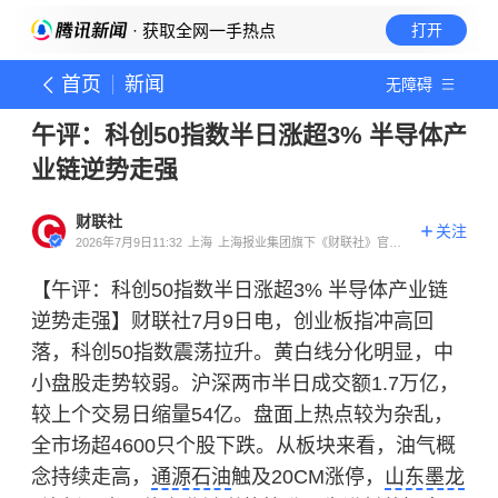
· 获取全网一手热点
打开
首页
新闻
无障碍
午评：科创50指数半日涨超3% 半导体产
业链逆势走强
财联社
关注
2026年7月9日11:32
上海
上海报业集团旗下《财联社》官方
账号
【午评：科创50指数半日涨超3% 半导体产业链
逆势走强】财联社7月9日电，创业板指冲高回
落，科创50指数震荡拉升。黄白线分化明显，中
小盘股走势较弱。沪深两市半日成交额1.7万亿，
较上个交易日缩量54亿。盘面上热点较为杂乱，
全市场超4600只个股下跌。从板块来看，油气概
念持续走高，
通源石油
触及20CM涨停，
山东墨龙