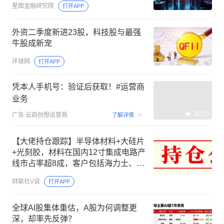
星图金融研究院
打开APP
外资二季度新进23股，科技股与最强
牛股成新宠
环球网
打开APP
凭本人手机号：验证后获取！#运营商
业务
00:15
广告
云启创想运营商
了解详情
【大佬持仓跟踪】半导体材料+大硅片
+光刻胶，材料在国内12寸集成电路产
线市占率超8成，客户包括海力士、长
江存储等，这家公司间接参股300mm
财联社V说
打开APP
大硅片领先企业
全球AI股集体重估，A股为何调整更
深，却率先反弹？