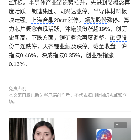
2连板。半导体产业链逆势拉升，先进封装概念再
度活跃，
朗迪集团
、
同兴达
涨停。半导体材料板
块走强，
上海合晶
20cm涨停，
领先股份
涨停。算
力芯片概念表现活跃，沐曦股份涨超19%，创历
史新高。下跌方面，锂矿概念再度调整，
融捷股
份
二连跌停，
天齐锂业
触及跌停。截至收盘，沪
指跌0.46%，深成指跌0.35%，创业板指涨
0.13%。
免责声明
本文来自腾讯新闻客户端创作者，不代表腾讯新闻的观点和立
场。
广告